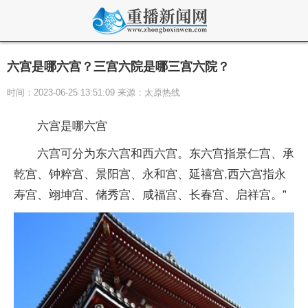
六宫是哪六宫？三宫六院是哪三宫六院？
时间：2023-06-25 13:51:09 来源：太原热线
六宫是哪六宫
六宫可分为东六宫和西六宫。东六宫指景仁宫、承
乾宫、钟粹宫、景阳宫、永和宫、延禧宫,西六宫指永
寿宫、翊坤宫、储秀宫、咸福宫、长春宫、启祥宫。”