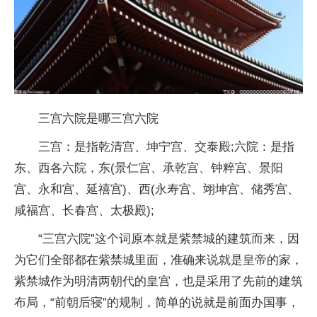
三宫六院是哪三宫六院
三宫：是指乾清宫、坤宁宫、交泰殿;六院：是指
东、西各六院，东(景仁宫、承乾宫、钟粹宫、景阳
宫、永和宫、延禧宫)、西(永寿宫、翊坤宫、储秀宫、
咸福宫、长春宫、太极殿);
“三宫六院”这个词原本就是紫禁城的建筑而来，因
为它们全部都在紫禁城里面，准确来说就是皇帝的家，
紫禁城作为明清两朝代的皇宫，也是采用了先前的建筑
布局，“前朝后寝”的规制，简单的说就是前面办国事，