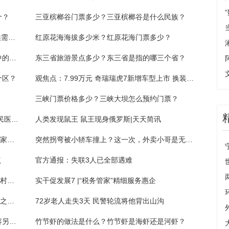
个？
三亚槟榔谷门票多少？三亚槟榔谷是什么民族？
6月份中国大宗商品指数公布 大宗商品市场供需两旺 稳中向好
红原花海海拔多少米？红原花海门票多少？
全球热点！伪装者孤狼的真实身份（伪装者中的孤狼演过什么电影）
东三省旅游景点多少？东三省是指的哪三个省？
个区？
观焦点：7.99万元 奇瑞瑞虎7新增车型上市 换装手动变速箱
三峡门票价格多少？三峡大坝怎么预约门票？
就医福利来了 山东大学第二医院与东营区人民医院医联体签约 全球快报
人类发现鼠王 鼠王现身俄罗斯|天天简讯
广州“标准国际化创新型城市”创建工作通过国家验收
突然拐弯被小轿车撞上？这一次，外卖小哥是无辜的！
点
官方通报：失联3人已全部遇难
铺就乡村振兴“幸福路”！广州增城积极推进农村公路建设改造
实干促发展7 |“税务管家”精细服务惠企
都是“斗气”惹的祸！司机变道超车失败，一气之下别车相撞担全责|当前动态
72岁老人走失3天 民警轮流将他背出山沟
招聘还要限血型、看手相？中青报：不能纵容另类就业歧视 天天动态
竹节虾的做法是什么？竹节虾是海虾还是河虾？