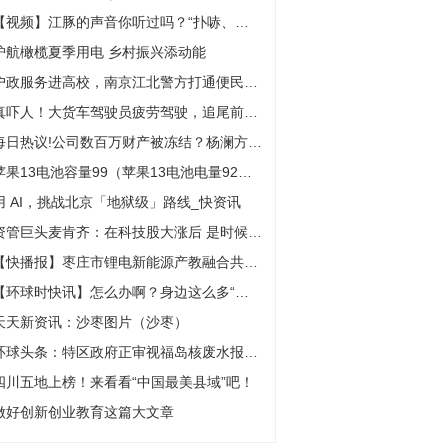
【视频】江豚的声音你听过吗？“扑哧、扑哧”挺有趣！-环球动态
护航橄榄夏季用电 乡村振兴添动能
户政服务进高校，南京江北警方打通便民服务“最后一公里”
真吓人！大货车驾驶员疲劳驾驶，追尾前方等信号灯大货车
每日热议!公司数百万财产被冻结？杨澜方回应
苹果13电池容量99（苹果13电池电量92还能值多少）|精选
用 AI，挑战北京「地狱级」路线_快资讯
资管巨头麦肯齐：在科技股大涨后 是时候买入债券|今日热文
【快播报】枣庄市锂电新能源产教融合共同体筹备会在枣庄职业学院召开
【环球时快讯】怎么办啊？身边这么多“眼红”的人……
天天新资讯：沙枣图片（沙枣）
环球头条：特区政府正审视福岛核废水报告，重申一旦排放即采取管制措施
四川五地上榜！来看看“中国最美县域”吧！
做好创新创业教育这篇大文章