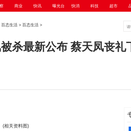
察
商业
快讯
曝光台
快消
科技
超市
>
百态生活
>
百态生活
>
凤被杀最新公布 蔡天凤丧礼
(相关资料图)