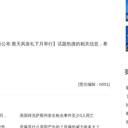
新公布 蔡天凤丧礼下月举行】话题热搜的相关信息，希
[责任编辑：h001]
天天快报!蔡天凤被杀最新公布 蔡天凤丧礼下月举行 基本情况讲解
美国得克萨斯州发生枪击事件至少3人死亡
香樟树主要分布在哪里？香樟树对人体有哪些危害？
音爆是什么原因产生的？音爆的威力有多大？