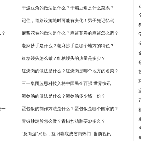
干煸豆角的做法是什么？干煸豆角是什么菜系？
记住，道路设施随时可能有变化！男子凭记忆驾车闯红灯过路口，一头撞翻厢式货车
么？
麻酱花卷的做法是什么？麻酱花卷的麻酱怎么调？
老麻抄手是什么？老麻抄手是哪个地方的特色？
？
红糖馒头怎么做？红糖馒头的热量是多少？
红烧肉的做法是什么？红烧肉是哪个地方的名菜？
三一集团蓝思科技入榜中国民企百强 世界快讯
海参汤的做法是什么？海参汤多少钱一份？
北京炸酱面的做法是什么？北京炸酱面多少钱一份？
蛋包饭的制作方法是什么？蛋包饭是哪个国家的？
？
青椒炒鸡胗怎么做？青椒炒鸡胗要炒多久？
“反向游”兴起，益阳娄底成省内热门_当前视讯