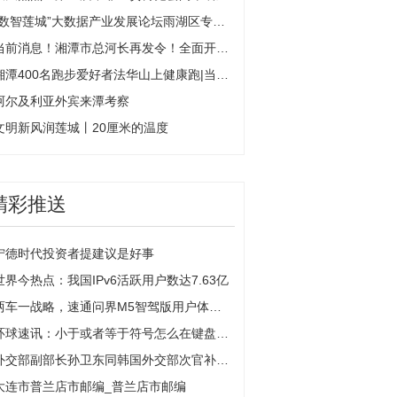
“数智莲城”大数据产业发展论坛雨湖区专场举行_全球速读
当前消息！湘潭市总河长再发令！全面开展河湖“清四乱”专项整治行动
湘潭400名跑步爱好者法华山上健康跑|当前滚动
阿尔及利亚外宾来潭考察
文明新风润莲城丨20厘米的温度
精彩推送
宁德时代投资者提建议是好事
世界今热点：我国IPv6活跃用户数达7.63亿
两车一战略，速通问界M5智驾版用户体验日
环球速讯：小于或者等于符号怎么在键盘上打 小于或等于符号
外交部副部长孙卫东同韩国外交部次官补崔泳杉举行磋商|新视野
大连市普兰店市邮编_普兰店市邮编