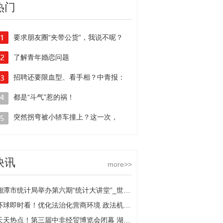
热门
要求朋友圈“夹带公货”，我说不呢？
了解青年婚恋问题
理应多听听年轻人怎么说
招聘还要限血型、看手相？中青报：
不能纵容另类就业歧视 天天动态
都是“斗气”惹的祸！
司机变道超车失败，
突然拐弯被小轿车撞上？这一次，
一气之下别车相撞担全责|当前动态
外卖小哥是无辜的！
快讯
more>>
湘潭市统计局举办第六期“统计大讲堂”_世界速递
环球即时看！优化法治化营商环境 政法机关在行动｜解企业之难 帮企业之需
天天热点！第三届中非经贸博览会闭幕 湖南医疗器械产业“走进非洲”成果丰硕