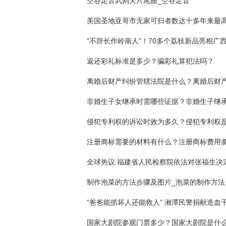
空谷足音武则天片尾曲_空谷足音
“不辞长作岭南人”！70多个荔枝新品亮相广西
返还彩礼标准是多少？骗彩礼算犯法吗？
全球热议:福建省人民检察院依法对张福生决