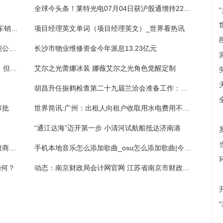
全球今头条！莱特光电07月04日获沪股通增持22.12万股
每日焦点！比亚迪成立新公司 经营范围含汽车销售/新能源汽车整车销售
项目经理英文单词（项目经理英文）_世界看热讯
全球讯息：长沙获批筹建国家新一代人工智能公共算力开放创新平台
长沙市物业维修资金今年派息13.23亿元
世界新资讯：FC火焰之纹章：SRPG的鼻祖，但真正把这款游戏研究明白的玩家不多
艾尔之光蕾娜冰装 娜薇艾尔之光角色觉醒定制
胡昌升任振鹤检查第二十九届兰洽会准备工作：精益求精高标准高水平办好兰洽会 全面展示发展成效精准推进招商引资|全球时快讯
审批
世界简讯:广州：出租人向租户收取用水电费用不得擅自加价
“通江达海”迈开第一步 小清河试航船抵达济南港
全球今日讯！网购手机买错型号，想退货却遭商家拒绝，理由是—— 用放大镜可看到手机“划痕”
手机本地音乐怎么添加歌曲_osu怎么添加歌曲|今日热闻
如何？
动态：南京财政局会计网官网 江苏省南京市财政局官网