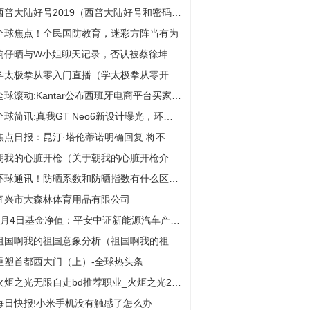
西普大陆好号2019（西普大陆好号和密码有年费）-热点在线
全球焦点！全民国防教育，迷彩方阵当有为
狗仔晒与W小姐聊天记录，否认被蔡徐坤团队买通，网友并不买账
学太极拳从零入门直播（学太极拳从零开始）
全球滚动:Kantar公布西班牙电商平台买家数前十榜单：Shein排名第二
全球简讯:真我GT Neo6新设计曝光，环绕镜头设计独树一帜
焦点日报：昆汀·塔伦蒂诺明确回复 将不会拍《杀死比尔3》
朝我的心脏开枪（关于朝我的心脏开枪介绍） 世界观速讯
环球通讯！防晒系数和防晒指数有什么区别_防晒系数如何解读
宜兴市大森林体育用品有限公司
7月4日基金净值：平安中证新能源汽车产业ETF最新净值2.0415，涨0.55% 环球微头条
祖国啊我的祖国意象分析（祖国啊我的祖国）
重塑首都西大门（上）-全球热头条
火炬之光无限自走bd推荐职业_火炬之光2自己玩单机什么职业最好玩_环球快资讯
每日快报!小米手机没有触感了怎么办