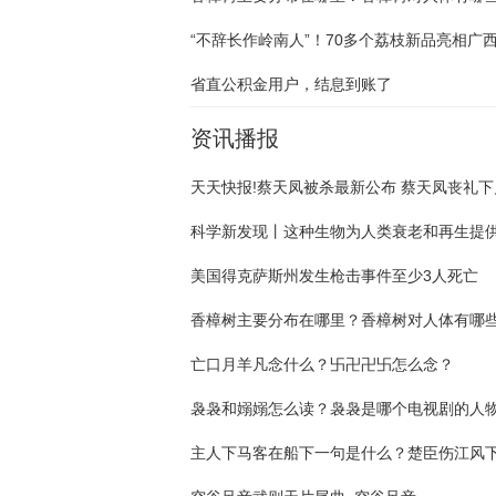
“不辞长作岭南人”！70多个荔枝新品亮相广西
省直公积金用户，结息到账了
资讯播报
美国得克萨斯州发生枪击事件至少3人死亡
亡口月羊凡念什么？卐卍卍卐怎么念？
袅袅和嫋嫋怎么读？袅袅是哪个电视剧的人