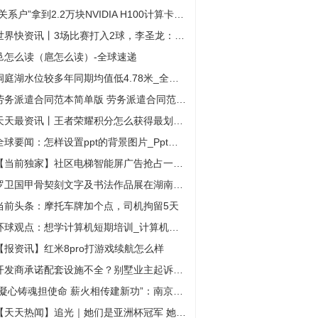
“关系户”拿到2.2万块NVIDIA H100计算卡：1小时耗电3.1万度 全球报道
世界快资讯丨3场比赛打入2球，李圣龙：进球是前锋该做的事，我还要更自信
邑怎么读（扈怎么读）-全球速递
洞庭湖水位较多年同期均值低4.78米_全球微资讯
劳务派遣合同范本简单版 劳务派遣合同范本 当前速讯
天天最资讯丨王者荣耀积分怎么获得最划算（王者荣耀积分怎么获得）
全球要闻：怎样设置ppt的背景图片_Ppt如何设置背景图片
【当前独家】社区电梯智能屏广告抢占一线城市商机 Q1同比增长近五倍
罗卫国甲骨契刻文字及书法作品展在湖南日报美术馆开幕_世界快资讯
当前头条：摩托车牌加个点，司机拘留5天
环球观点：想学计算机短期培训_计算机短期培训教程
【报资讯】红米8pro打游戏续航怎么样
开发商承诺配套设施不全？别墅业主起诉获赔物业费损失4万元
“凝心铸魂担使命 薪火相传建新功”：南京栖霞社区举办暑期青少年国学启蒙班开笔礼-全球即时看
【天天热闻】追光｜她们是亚洲杯冠军 她们是中国女篮