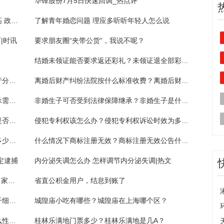
华锋股份7月5日快速回调_热点评
美国圣地亚哥市无家可归者数达十多年来最高 政府为清理街道开设帐篷营地
了解青年婚恋问题 理应多听听年轻人怎么说
|时讯
要求朋友圈“夹带公货”，我说不呢？
结婚未领证能否要求返还彩礼？未领证退全部彩礼吗？
离婚后财产纠纷管辖法院是什么？离婚后财产分割去哪里起诉？
离婚后财产纠纷法院按什么标准收费？离婚后财产纠纷去哪里起诉？
非婚生子女继承时需哪些证据？非婚生子继承需要亲子鉴定吗？
非婚生子可否受到法律保障继承？非婚生子是什么意思？
侵犯专利权的诉讼时效为多久？侵犯专利权是否构成犯罪？
侵犯专利权该怎么办？侵犯专利权诉讼时效为多少年？
注册商标需要的材料有什么？注册商标费用多少钱？
什么情况下商标注册无效？商标注册无效公告什么意思？
定逮捕
内分泌失调怎么办 怎样调节内分泌失调|热文
制作泡菜的方法步骤及图片_泡菜的制作方法 家用简介介绍
省直公积金用户，结息到账了
“爸爸能抓坏人还能救人” 湘潭民警捐献造血干细胞，6岁儿子说他“更厉害了” 世界观察
城隍庙小吃有哪些？城隍庙在上海哪个区？
国家大剧院参观门票多少？国家大剧院是什么性质的单位？
桂林乐满地门票多少？桂林乐满地是几A？