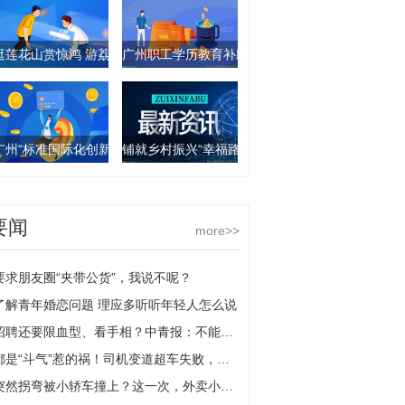
逛莲花山赏惊鸿 游荔湾湖品荷香
广州职工学历教育补助申领将开始 观速讯
广州“标准国际化创新型城市”创建工作通过国家验收
铺就乡村振兴“幸福路”！广州增城积极推进农村公
要闻
more>>
要求朋友圈“夹带公货”，我说不呢？
了解青年婚恋问题 理应多听听年轻人怎么说
招聘还要限血型、看手相？中青报：不能纵容另类就业歧视 天天动态
都是“斗气”惹的祸！司机变道超车失败，一气之下别车相撞担全责|当前动态
突然拐弯被小轿车撞上？这一次，外卖小哥是无辜的！