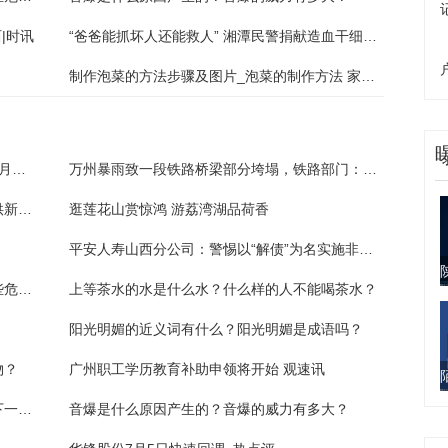
|时讯
“爸爸能抓坏人还能救人” 湘潭民警捐献造血干细胞，6岁儿子说他“更厉害了” 世界观察
制作泡菜的方法步骤及图片_泡菜的制作方法 家用简介介绍
天天快报!蔡天凤被杀最新公布 蔡天凤丧礼下月举行 基本情况讲解
万州暴雨致一段铁路桥梁部分垮塌，铁路部门：安排途经列车迂回折返或停运
科学新发现丨这种生物为人类衰老和再生提供新见解
逛莲花山赏惊鸿 游荔湾湖品荷香
平安人寿山西分公司：警惕以“解债”为名实施非法集资活动的提示 热议
香樟树主要分布在哪里？香樟树对人体有哪些危害？
上等茶水的水是什么水？什么样的人不能喝茶水？
阳光明媚的近义词有什么？阳光明媚是成语吗？
物？
广州职工学历教育补助申领将开始 观速讯
主人下马客在船下一句是什么？楚臣伤江风下一句是什么？
音爆是什么原因产生的？音爆的威力有多大？