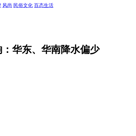
牌
风尚
民俗文化
百态生活
响：华东、华南降水偏少