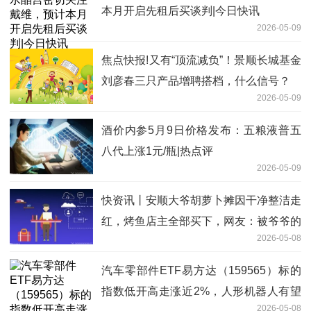
本月开启先租后买谈判|今日快讯
2026-05-09
焦点快报!又有“顶流减负”！景顺长城基金
刘彦春三只产品增聘搭档，什么信号？
2026-05-09
酒价内参5月9日价格发布：五粮液普五
八代上涨1元/瓶|热点评
2026-05-09
快资讯丨安顺大爷胡萝卜摊因干净整洁走
红，烤鱼店主全部买下，网友：被爷爷的
2026-05-08
胡萝卜可爱到了！
汽车零部件ETF易方达（159565）标的
指数低开高走涨近2%，人形机器人有望
2026-05-08