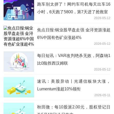
跑车别太拼了！网约车司机每天出车16
小时，6天跑了5800，第7天进了抢救室
2026-05-12
焦点日报:铜业股早盘走强 金浔资源涨超
6%中国有色矿业涨超4%
2026-05-12
每日短讯：VAR改判绝杀无效，阿森纳1
比0险胜西汉姆联
2026-05-12
速讯：美股异动丨光通信板块大涨，
Lumentum涨超10%领衔
2026-05-11
秋田微：每10股派2.00元，股权登记日