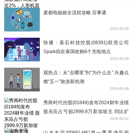
打开汽零板块天花板
废都电锯姬全流程攻略 百事通
2026-05-08
快播：基石科技控股(08391)联营公司
Spark拟在泰国收购6个充电地点
2026-05-08
观热点：从“去哪里”到“为什么去” 兴趣点
燃“五一”旅游新热潮
2026-05-08
秀商时代控股(01849)发布2024财年业绩
股东应占亏损2999.9万新加坡元 同比扩
2026-05-01
大1735.92%-每日视讯
山水水泥(00691.HK)第一季度净亏损