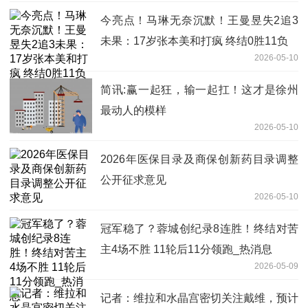
今亮点！马琳无奈沉默！王曼昱失2追3
未果：17岁张本美和打疯 终结0胜11负
2026-05-10
简讯:赢一起狂，输一起扛！这才是徐州
最动人的模样
2026-05-10
2026年医保目录及商保创新药目录调整
公开征求意见
2026-05-10
冠军稳了？蓉城创纪录8连胜！终结对苦
主4场不胜 11轮后11分领跑_热消息
2026-05-09
记者：维拉和水晶宫密切关注戴维，预计