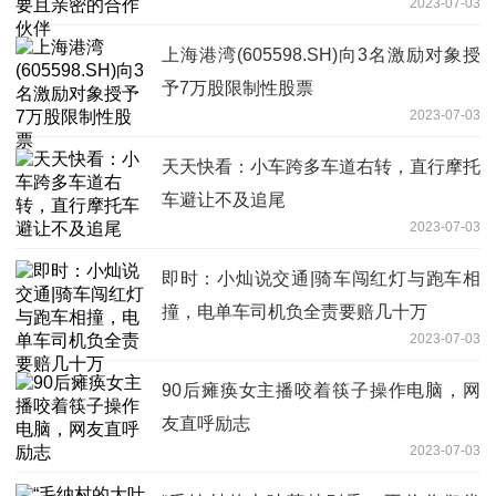
2023-07-03
上海港湾(605598.SH)向3名激励对象授
予7万股限制性股票
2023-07-03
天天快看：小车跨多车道右转，直行摩托
车避让不及追尾
2023-07-03
即时：小灿说交通|骑车闯红灯与跑车相
撞，电单车司机负全责要赔几十万
2023-07-03
90后瘫痪女主播咬着筷子操作电脑，网
友直呼励志
2023-07-03