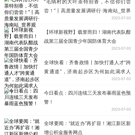
“毛纳村的大叶茶特别香，不信你们尝
尝！”丨高质量发展调研行·海南站_世界
2023-07-03
观点
【环球新视野】载誉而归！湖南代表队酣
战第三届全国青少年国防体育大会
2023-07-03
全球快看：齐鲁政情丨加快打通人才“跨
黄通道”，济南起步区为何如此渴求人
2023-07-03
才？
今日看点：四川连续三天发布暴雨蓝色预
警！
2023-07-03
全球要闻：“就近办”再扩容！湘江新区新
增公积金服务网点