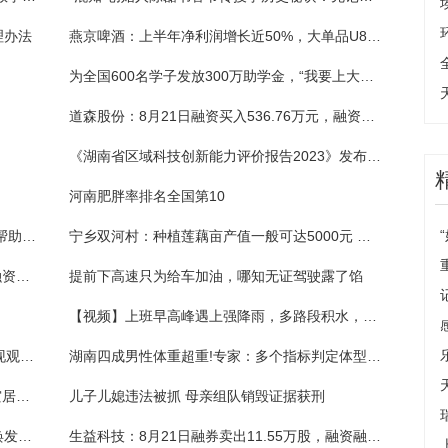
理办法
燕京啤酒：上半年净利润增长近50%，大单品U8推动中高档酒品营收增长
为全国600名学子发放300万助学金，“我要上大学”公益助学活动举行
道森股份：8月21日融资买入536.76万元，融资融券余额1.65亿元
《湖南省区域科技创新能力评价报告2023》发布 长沙持续领跑
河南肥胖率排名全国第10
两名乘客在火车站错拿对方粉色行李箱 铁警帮助物归原主
宁乡双河村：种植莲藕亩产值一般可达5000元 莲藕飘香富了乡亲美了山村
重庆钢铁：8月21日融资买入825.36万元，融资融券余额2.69亿元
提前下高速只为给车加油，哪知无证驾驶露了馅
【视频】上班早高峰遇上强降雨，多路段积水，驾车人请谨慎行车
东尼电子（603595）：8月22日技术指标出现观望信号-“黑三兵”
湖南四成男性体重超重!专家：多个指标判定体型是否健康
两部门再次预拨5亿元 支持国家蓄滞洪区受灾居民尽快恢复正常生产生活秩序
儿子儿媳违法被抓 母亲组队销毁证据获刑
人民日报头版关注贵州道真自治县：小山村焕发新生机
生益科技：8月21日融券卖出11.55万股，融资融券余额6.67亿元