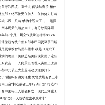
为留守和困境儿童带去“阅读与音乐”相伴
外交部：绝不接受任何人、任何势力打着和平的幌子干涉中国内政
羊城书展｜跟着“动物小说大王”，一起探秘中国版“侏罗纪世界”！
广州本周天气晴热为主，有分散雷阵雨
今年前7个月广州空气质量达标率88.7%
开通旅游专线方便东部市民国贸至慕田峪长城一站直达 具体是什么情况?
满足更极致智能用车需求 极越01完成工信部公示
满满的绝望！美媒总结美国现状用了这些关键词
山东费县：一人向景区管理人员脸上泼热水 被行政拘留10日
丰都中元节五大主题活动欢迎你打卡
女子感情纠纷跳河轻生 民警凌晨苦劝三小时挽回
河南出台“制造强省三年行动计划” 打造28个千亿级现代化产业链
一名中国籍工人被砸身亡！现代三湖重工再出事故
“到缅北第一天就被拉去参观水牢”