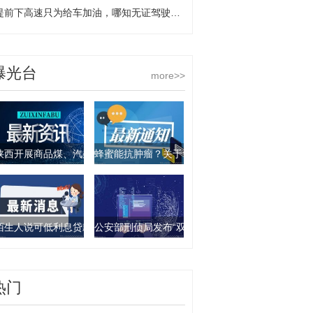
提前下高速只为给车加油，哪知无证驾驶露了馅
曝光台
more>>
陕西开展商品煤、汽柴油产品抽查行动 9批次产品不合格
蜂蜜能抗肿瘤？关于食物饮料的谣言你要知道这几
陌生人说可低利息贷款？西安一女子被骗走4万元
公安部刑侦局发布“双11”防诈骗指南：这些骗局要
热门