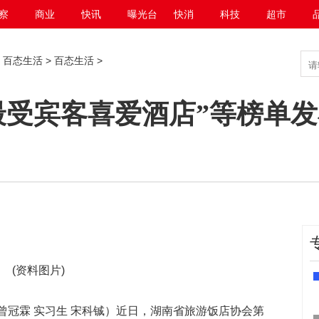
察
商业
快讯
曝光台
快消
科技
超市
>
百态生活
>
百态生活
>
南最受宾客喜爱酒店”等榜单
(资料图片)
 曾冠霖 实习生 宋科铖）近日，湖南省旅游饭店协会第