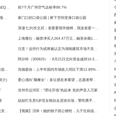
英菲尼迪全新QX80曝光！首推新车型/pk奔驰EQS SUV
前7个月广州空气达标率88.7%
2024年度知识产权项目（促进类）申报 有关项目资助最高可达300万元
家门口的口袋公园 | 桥下空间变身口袋公园
浪漫七夕|肖文武：老婆要我学烧烤，我送老婆一个店
上海雅仕：融资净买入264.47万元，融资余额1.22亿元（08-21）
注意！这些行为或将被认定为湖南建筑市场不良行为
阿尔特（300825）：8月21日北向资金减持16.57万股
中国书法家协会名誉主席沈鹏先生逝世，为首批国务院有突出贡献专家
兆驰股份：上半年国内市场收入同比下滑12.89%，COB直显将成重要业绩增长点 ｜看财报
简介)
爱心涌向“脑瘫女”：多位朋友来看望，志愿者帮她洗头剪指甲
开
沧州市运河区：“理论开场”热起来 党的声音入万家
里
姑姑忙生意5岁侄女独自走进游乐场，警民携手帮忙寻亲人
提高城郊居民交通安全意识，南京江北交警送安全下乡
【视频】泪奔！她的独子因公牺牲，儿子生前战友连续三年来看望