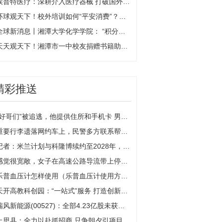
埃普特医疗：深耕介入医疗器械 打破国外产品垄断 环球热点评
环球观天下！校外培训如何“平安消费”？湘潭市教育局、市消委联合发布倡议
全球新消息丨湘潭大学化学学院： “积分兑换”推动文明寝室建设出成效
天天观天下！湘潭市一中校友捐赠书籍助力母校发展
精彩推送
“好哥们”被追逃，他提供住所和手机卡 男子因窝藏罪被判刑
重要行李遗落网约车上，民警多方联系帮忙找回
记者：米兰计划与科隆博续约至2028年，然后将其外租至蒙扎
感觉很宽敞，女子在高速公路导流带上停车休息
乐普血压计怎样使用（乐普血压计使用方法）
天开高教科创园：“一站式”服务 打造创新创业高地
瑞风新能源(00527)：全部4.23亿股未获认购供股股份已成功配售
上思县：全力以赴抓招商 只争朝夕引项目