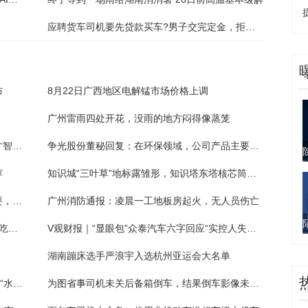
应聘货车司机要先贷款买车?男子交完定金，拒绝“车要上户到公司”，公司失联
布
8月22日广西地区电解锰市场价格上调
广州雷雨四处开花，没雨的地方闷得像蒸笼
抽褶、衣身褶裥和袖口抽褶女衬衫服装制版才智服装
争光股份董秘回复：在环保领域，公司产品主要应用于高浓度、难降解有机物和重金属污染的工业废水处理
荐
知识城“三叶草”地标露雏形，知识塔东塔核芯筒主体封顶
离婚时约定一方不用负担抚养费，后起诉索要，法院：一般不予支持
广州消防通报：凌晨一工地板房起火，无人员伤亡
怎样做酱肉好吃又简单又好吃_怎样做酱肉好吃又简单
V观财报｜“显眼包”众泰汽车六字回应“实控人失联”！
湖南蹦床选手严浪宇入选杭州亚运会大名单
心急司机路口“硬挤”加塞，大货车撞断消防栓“水柱”冲天
为图省事司机未关后备箱倒车，结果倒车影像未开启撞了