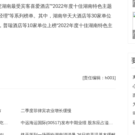
度湖南最受宾客喜爱酒店”“2022年度十佳湖南特色主题
总经理”等系列榜单。其中，湖南华天大酒店等30家单位
”，普瑞酒店等10家单位上榜“2022年度十佳湖南特色主
）
[责任编辑：h001]
布
二季度菲律宾农业增长缓慢
怎样做酱肉好吃又简单又好吃_怎样做酱肉好吃又简单
中远海运国际(00517)发布中期业绩 股东应占溢利3.36亿港元 同比增加102.86% 拟派发中期股息每股22.5港仙
英国育儿论坛Mumsnet用OpenAI技术创建了AI聊天机器人
终于等到一场雨给湖南消消暑 26日前高温基本缓解