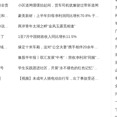
担全责
小区道闸缓缓抬起间，货车司机犹豫驶过带坏道闸
入党和不入党的区别（事业单位及公务员入党和不入党的区别）
豪美新材：上半年归母净利润同比增长70.8% 子公司发生安全事故产生赔偿款
宣传反诈邀市民观影《孤注一掷》，民警现身说法“不听、不信、不转账”
两岸青年太湖之畔“金风玉露觅相逢”
不了
1至7月中国财政收入同比增长11.5%
堵截“运假”链条，白云区开展物流寄递重点领域打假专项整治
缘定十米车厢，这对“公交夫妻”携手相伴20余年保障乘客安全出行
豫股半年报丨双汇发展“中考”：营收净利润“同频”逆势上涨 预制菜销量增长80%
口号
学生实践团进社区，开展“永不褪色的红色记忆”主题宣讲
援
【视频】未成年人骑电动自行车，出了事故受还要担责！交警这些话，一定要听