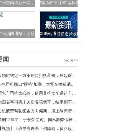
广州雷雨四处开花，没雨的地方闷得像蒸笼
知识城“三叶草”地标露雏形，知识塔东塔核芯筒主
广州消防通报：凌晨一工地板房起火，无人员伤亡
新塘站通过静态验收即将加入广汕高铁联调联试阶
要闻
more>>
离婚时约定一方不用负担抚养费，后起诉索要，法院：一般不予支持
心急司机路口“硬挤”加塞，大货车撞断消防栓“水柱”冲天
面包车司机太心急，借用非机动车道超车撞上货车
为图省事司机未关后备箱倒车，结果倒车影像未开启撞了
司机疲劳驾驶犯困方向偏离，撞上隔离带车辆左侧面目全非
获刑12年半，于爱荣受贿、徇私舞弊假释案一审宣判
【视频】上班早高峰遇上强降雨，多路段积水，驾车人请谨慎行车