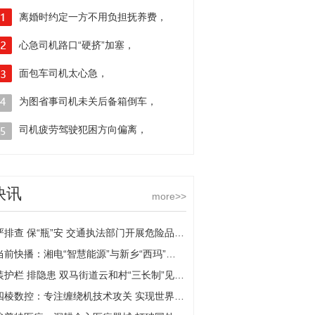
离婚时约定一方不用负担抚养费，
后起诉索要，法院：一般不予支持
心急司机路口“硬挤”加塞，
大货车撞断消防栓“水柱”冲天
面包车司机太心急，
借用非机动车道超车撞上货车
为图省事司机未关后备箱倒车，
结果倒车影像未开启撞了
司机疲劳驾驶犯困方向偏离，
撞上隔离带车辆左侧面目全非
快讯
more>>
严排查 保“瓶”安 交通执法部门开展危险品运输企业安全检查
当前快播：湘电“智慧能源”与新乡“西玛”达成战略合作
装护栏 排隐患 双马街道云和村“三长制”见成效-全球今亮点
四棱数控：专注缠绕机技术攻关 实现世界一流|焦点日报