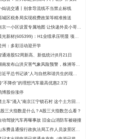
小灿说交通丨别拿导流线不当禁止标线
西城区税务局实现税费政策等精准推送
南京一小区设置专属地图 让快递外卖小哥不再挠头
晨光新材(605399)：H1业绩承压明显 项目建设运转有序进行
贵州：多彩活动迎开学
智通港股52周新高、新低统计|8月21日
湖南发布山洪灾害气象风险预警，株洲等地请注意防范
习近平总书记谈“人与自然和谐共生的现代化”
传“不降价”的理想汽车最高优惠2.3万
鸿博股份涨停
渣土车“涌入”南京江宁锁石村 这个土方回填项目真扰民
A股三大指数是什么？A股三大指数怎么看？
自动驾驶汽车再曝事故 旧金山消防车被碰撞
山东费县通报行政执法局工作人员泼景区员工热水：拘留10日
笔记本出现电源已接通未充电（电源已接通未充电）