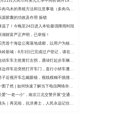
8月21日人民币对美元汇率中间价调升19个基点
多肉乌木的养殖方法和注意事项（多肉乌木）
振源胶囊的功效及作用 振锁
降温了！今晚至24日进入本轮最强降雨时段
新湖财富严正声明，已举报！
贝壳首个海盐公寓落地成都，以用户为核心“C2M理念”初见端倪
铁岭新城：8月3日已完成过户登记，请在巨潮资讯网查阅8月4日发布的公告
电动车车主抢黄灯左拐，遇绿灯起步车辆撞了——
路边停车后突然打开车门，直行小轿车遭遇“开门杀”
男子近视开车忘戴眼镜，视线模糊不慎撞上隔离护栏
一图了然 | 如何快速了解当下电信网络诈骗套路？10个“加法公式”请熟记
关爱“一老一小”，南京江北交警开展“交通、反诈”安全宣传
镜头｜再见啦，抗洪勇士，人民永远记住你们！