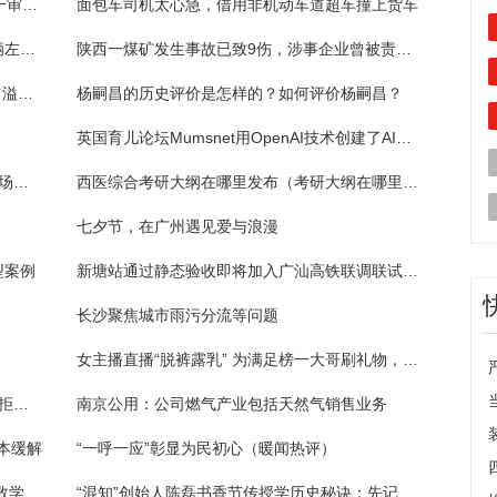
获刑12年半，于爱荣受贿、徇私舞弊假释案一审宣判
面包车司机太心急，借用非机动车道超车撞上货车
司机疲劳驾驶犯困方向偏离，撞上隔离带车辆左侧面目全非
陕西一煤矿发生事故已致9伤，涉事企业曾被责令停产整顿
中远海运国际(00517)发布中期业绩 股东应占溢利3.36亿港元 同比增加102.86% 拟派发中期股息每股22.5港仙
杨嗣昌的历史评价是怎样的？如何评价杨嗣昌？
英国育儿论坛Mumsnet用OpenAI技术创建了AI聊天机器人
2023全国中成药联盟集采降幅 中医药制造市场呈不断增长的趋势
西医综合考研大纲在哪里发布（考研大纲在哪里发布）
七夕节，在广州遇见爱与浪漫
型案例
新塘站通过静态验收即将加入广汕高铁联调联试阶段
长沙聚焦城市雨污分流等问题
女主播直播“脱裤露乳” 为满足榜一大哥刷礼物，网友：真不要脸！
应聘货车司机要先贷款买车?男子交完定金，拒绝“车要上户到公司”，公司失联
南京公用：公司燃气产业包括天然气销售业务
本缓解
“一呼一应”彰显为民初心（暖闻热评）
双人自助餐券均价高于单人价？ 商家：不是数学不好，是因为团购优惠力度不一样
“混知”创始人陈磊书香节传授学历史秘诀：先记故事 再记年代