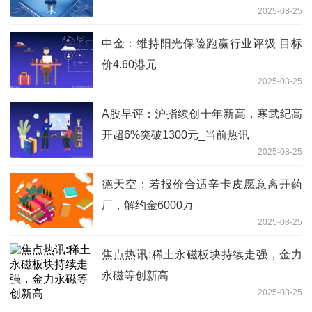
2025-08-25
中金：维持阳光保险跑赢行业评级 目标
价4.60港元
2025-08-25
A股早评：沪指续创十年新高，寒武纪高
开超6%突破1300元_当前热讯
2025-08-25
德天空：若报价合适辛卡皮愿意离开药
厂，解约金6000万
2025-08-25
焦点热讯:稀土永磁板块持续走强，金力
永磁等创新高
2025-08-25