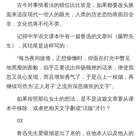
古今对事情看法的错位比比皆是，如果都要改头换
面来适应现代一些人的眼光，人类的历史恐怕将面目全
非，文化也将不伦不类。
记得中学语文课本中有一篇鲁迅的文章叫《藤野先
生》，其结尾是这样写的：
“每当夜间疲倦，正想偷懒时，仰面在灯光中瞥见
他黑瘦的面貌，似乎正要说出抑扬顿挫的话来，便使我
忽又良心发现，而且增加勇气了，于是点上一枝烟，再
继续写些为‘正人君子’之流所深恶痛疾的文字”。
如果按照那位女士的想法，是不是这篇文章要从课
本中移除，或者把相关文字删成“洁版”才行？
03
鲁迅先生爱吸烟是出了名的，在他本人以及他人的