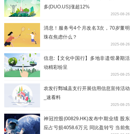
多(DUO.US)涨超12%
2025-08-26
消息！服务号4个月改名3次，70岁董明
珠在焦虑什么？
2025-08-26
信息:【文化中国行】多地非遗馆暑期活
动精彩纷呈
2025-08-25
农发行鄄城县支行开展信用信息宣传活动
_速看料
2025-08-25
神冠控股(00829.HK)发布中期业绩 股东
应占亏损4058.6万元 同比盈转亏 当前焦