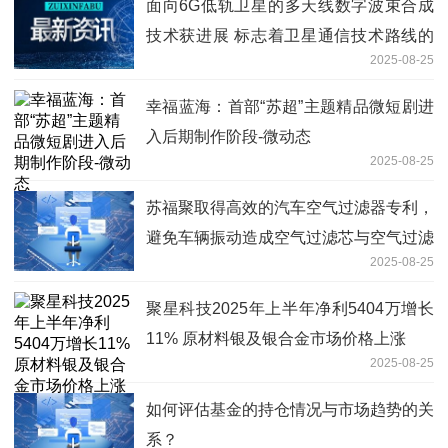
面向6G低轨卫星的多天线数字波束合成
技术获进展 标志着卫星通信技术路线的
2025-08-25
重要突破
幸福蓝海：首部“苏超”主题精品微短剧进
入后期制作阶段-微动态
2025-08-25
苏福聚取得高效的汽车空气过滤器专利，
避免车辆振动造成空气过滤芯与空气过滤
2025-08-25
器壳体间产生缝隙造成灰尘进入发动机
内-简讯
聚星科技2025年上半年净利5404万增长
11% 原材料银及银合金市场价格上涨
2025-08-25
如何评估基金的持仓情况与市场趋势的关
系？