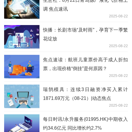
生意社：8月22日青岛炼厂液化气价格上
调 焦点速讯
2025-08-22
快播：长剧市场“及时雨”，孕育下一季繁
花绽放
2025-08-22
焦点速读：航班儿童票价高于成人折扣
票，出现价格“倒挂”是何原因？
2025-08-22
瑞鹄模具：连续3日融资净买入累计
1871.69万元（08-21）|动态焦点
2025-08-22
每日时讯!永升服务(01995.HK)中期收入
约34.6亿元 同比增长约2.7%