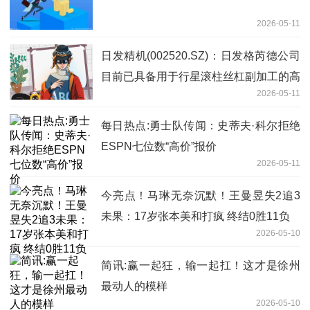
2026-05-11
日发精机(002520.SZ)：日发格芮德公司
目前已具备用于行星滚柱丝杠副加工的高
2026-05-11
精数控螺纹磨削设备的生产能力
每日热点:勇士队传闻：史蒂夫·科尔拒绝
ESPN七位数“高价”报价
2026-05-11
今亮点！马琳无奈沉默！王曼昱失2追3
未果：17岁张本美和打疯 终结0胜11负
2026-05-10
简讯:赢一起狂，输一起扛！这才是徐州
最动人的模样
2026-05-10