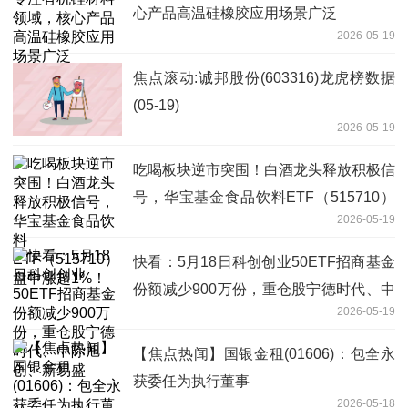
心产品高温硅橡胶应用场景广泛
2026-05-19
焦点滚动:诚邦股份(603316)龙虎榜数据
(05-19)
2026-05-19
吃喝板块逆市突围！白酒龙头释放积极信
号，华宝基金食品饮料ETF（515710）
2026-05-19
盘中涨超1%！
快看：5月18日科创创业50ETF招商基金
份额减少900万份，重仓股宁德时代、中
2026-05-19
际旭创、新易盛
【焦点热闻】国银金租(01606)：包全永
获委任为执行董事
2026-05-18