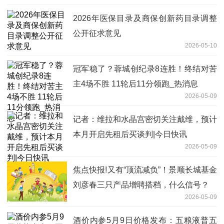
2026年医保目录及商保创新药目录调整
公开征求意见
2026-05-10
冠军稳了？蓉城创纪录8连胜！终结对苦
主4场不胜 11轮后11分领跑_热消息
2026-05-09
记者：维拉和水晶宫密切关注戴维，预计
本月开启先租后买谈判|今日快讯
2026-05-09
焦点快报!又有“顶流减负”！景顺长城基金
刘彦春三只产品增聘搭档，什么信号？
2026-05-09
酒价内参5月9日价格发布：五粮液普五