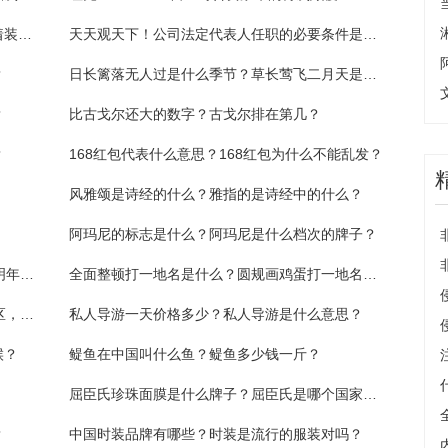
贵阳市举行生态环境保护综合行政执法队伍着装队列训练活动|世界快看点
天天观天下！公司法定代表人任职的必要条件是什么
？
日长篱落无人过是什么季节？草长莺飞二月天是什么季节？
？
比古戈尔还大的数字？古戈尔排在第几？
？
168红包代表什么意思？168红包为什么不能乱发？
风雅颂是诗经的什么？雅指的是诗经中的什么？
阿玛尼的标志是什么？阿玛尼是什么档次的牌子？
中山纪念堂将迎25年来最大规模修缮，力争明年春节前竣工
全面整顿打一地名是什么？圆规画鸡蛋打一地名是什么？
江苏20项举措支持南京建科创金融改革试验区，集成电路被多次提及
私人导游一天价格多少？私人导游是什么意思？
候？
鳀鱼在中国叫什么鱼？鳀鱼多少钱一斤？
屈臣氏珍珠面膜是什么牌子？屈臣氏是哪个国家的品牌？
？
中国时装品牌有哪些？时装是流行的服装对吗？