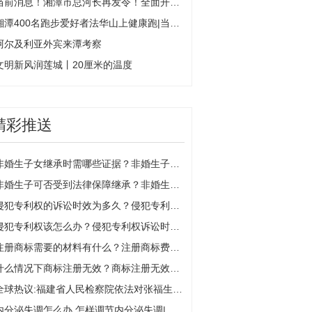
当前消息！湘潭市总河长再发令！全面开展河湖“清四乱”专项整治行动
湘潭400名跑步爱好者法华山上健康跑|当前滚动
阿尔及利亚外宾来潭考察
文明新风润莲城丨20厘米的温度
精彩推送
非婚生子女继承时需哪些证据？非婚生子继承需要亲子鉴定吗？
非婚生子可否受到法律保障继承？非婚生子是什么意思？
侵犯专利权的诉讼时效为多久？侵犯专利权是否构成犯罪？
侵犯专利权该怎么办？侵犯专利权诉讼时效为多少年？
注册商标需要的材料有什么？注册商标费用多少钱？
什么情况下商标注册无效？商标注册无效公告什么意思？
全球热议:福建省人民检察院依法对张福生决定逮捕
内分泌失调怎么办 怎样调节内分泌失调|热文