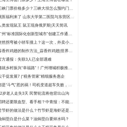
三峡门票价格多少？三峡大坝怎么预约门票？
就医福利来了 山东大学第二医院与东营区人民医院医联体签约 全球快报
人类发现鼠王 鼠王现身俄罗斯|天天简讯
广州“标准国际化创新型城市”创建工作通过国家验收
突然拐弯被小轿车撞上？这一次，外卖小哥是无辜的！
蒜香炸鸡翅的制作方法_蒜香炸鸡翅|世界焦点
官方通报：失联3人已全部遇难
铺就乡村振兴“幸福路”！广州增城积极推进农村公路建设改造
实干促发展7 |“税务管家”精细服务惠企
都是“斗气”惹的祸！司机变道超车失败，一气之下别车相撞担全责|当前动态
72岁老人走失3天 民警轮流将他背出山沟
招聘还要限血型、看手相？中青报：不能纵容另类就业歧视 天天动态
竹节虾的做法是什么？竹节虾是海虾还是河虾？
油焖茭白是什么菜？油焖茭白要焯水吗？