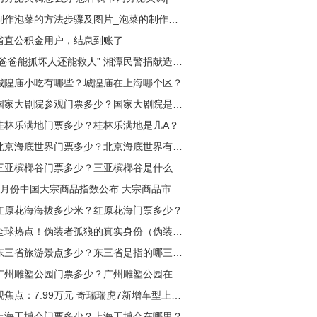
制作泡菜的方法步骤及图片_泡菜的制作方法 家用简介介绍
省直公积金用户，结息到账了
“爸爸能抓坏人还能救人” 湘潭民警捐献造血干细胞，6岁儿子说他“更厉害了” 世界观察
城隍庙小吃有哪些？城隍庙在上海哪个区？
国家大剧院参观门票多少？国家大剧院是什么性质的单位？
桂林乐满地门票多少？桂林乐满地是几A？
北京海底世界门票多少？北京海底世界有几个？
三亚槟榔谷门票多少？三亚槟榔谷是什么民族？
6月份中国大宗商品指数公布 大宗商品市场供需两旺 稳中向好
红原花海海拔多少米？红原花海门票多少？
全球热点！伪装者孤狼的真实身份（伪装者中的孤狼演过什么电影）
东三省旅游景点多少？东三省是指的哪三个省？
广州雕塑公园门票多少？广州雕塑公园在哪个区？
观焦点：7.99万元 奇瑞瑞虎7新增车型上市 换装手动变速箱
上海工博会门票多少？上海工博会在哪里？