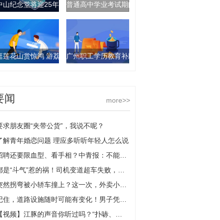
中山纪念堂将迎25年来最大规模修缮，力争明年春节前竣工
普通高中学业考试期间 部分公交线路有调整-环球
逛莲花山赏惊鸿 游荔湾湖品荷香
广州职工学历教育补助申领将开始 观速讯
要闻
more>>
要求朋友圈“夹带公货”，我说不呢？
了解青年婚恋问题 理应多听听年轻人怎么说
招聘还要限血型、看手相？中青报：不能纵容另类就业歧视 天天动态
都是“斗气”惹的祸！司机变道超车失败，一气之下别车相撞担全责|当前动态
突然拐弯被小轿车撞上？这一次，外卖小哥是无辜的！
记住，道路设施随时可能有变化！男子凭记忆驾车闯红灯过路口，一头撞翻厢式货车
【视频】江豚的声音你听过吗？“扑哧、扑哧”挺有趣！-环球动态