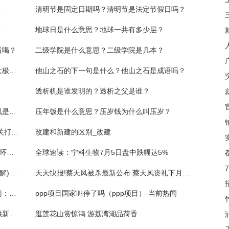
？
清明节是固定日期吗？清明节是法定节假日吗？
？
地球日是什么意思？地球一共有多少层？
后喝？
二级学院是什么意思？二级学院是几本？
清朝入关后第一位皇帝是谁？清军入关是皇太极吗？
他山之石的下一句是什么？他山之石是成语吗？
透析机是谁发明的？透析之父是谁？
特种兵之火凤凰一共多少集？特种兵之火凤凰是哪一年的电视剧？
压年饭是什么意思？压岁钱为什么叫压岁？
郭德纲曹云金互撕全过程 曹云金回应直播不关打赏 基本情况讲解
改建和新建的区别_改建
普通高中学业考试期间 部分公交线路有调整-环球微资讯
全球速读：宁科生物7月5日盘中跌幅达5%
2023佛山国际珠宝展观展报名登记流程(附图解) 世界新动态
天天快报!蔡天凤被杀最新公布 蔡天凤丧礼下月举行 基本情况讲解
万州暴雨致一段铁路桥梁部分垮塌，铁路部门：安排途经列车迂回折返或停运
ppp项目国家叫停了吗（ppp项目）-当前热闻
科学新发现丨这种生物为人类衰老和再生提供新见解
逛莲花山赏惊鸿 游荔湾湖品荷香