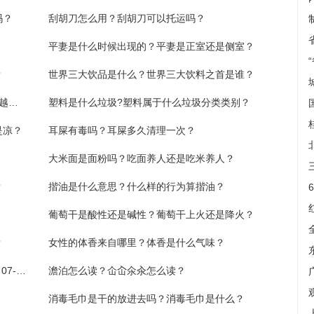
吗？
刮胡刀怎么用？刮胡刀可以托运吗？
平妻是什么时候出现的？平妻是正室还是侧室？
？
世界三大饮品是什么？世界三大饮料之首是谁？
热讯：比房价下跌更可怕的事！4大趋势越来越明显，正在各大城市上演
塑料是什么垃圾?塑料属于什么垃圾分类类别？
是凉？
耳屎有毒吗？耳屎多久清理一次？
大米面是面粉吗？吃面养人还是吃米养人？
？
揩油是什么意思？什么样的行为算揩油？
葡萄干是酸性还是碱性？葡萄干上火还是降火？
？
女性的体香来自哪里？体香是什么气味？
中微半导（688380）：该股换手率大于8%（07-05）
澹泊怎么读？仚屳氽汆怎么读？
消毒毛巾是干的放进去吗？消毒毛巾是什么？