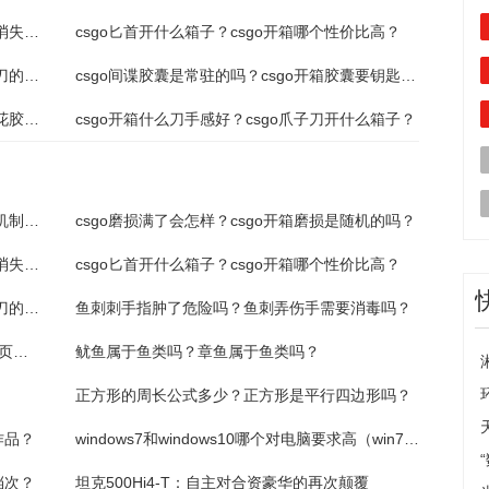
csgo开箱好还是直接买好？csgo磨损完了会消失吗？
csgo匕首开什么箱子？csgo开箱哪个性价比高？
csgo两百以内的刀有什么？csgo开箱能开出刀的箱子是哪些？
csgo间谍胶囊是常驻的吗？csgo开箱胶囊要钥匙吗？
csgo间谍胶囊下架时间是什么？csgo开箱印花胶囊会绝版吗？
csgo开箱什么刀手感好？csgo爪子刀开什么箱子？
csgo箱子出什么是固定的吗？csgo开箱出金机制是什么？
csgo磨损满了会怎样？csgo开箱磨损是随机的吗？
csgo开箱好还是直接买好？csgo磨损完了会消失吗？
csgo匕首开什么箱子？csgo开箱哪个性价比高？
csgo两百以内的刀有什么？csgo开箱能开出刀的箱子是哪些？
鱼刺刺手指肿了危险吗？鱼刺弄伤手需要消毒吗？
wps文档只让一页横向显示（wps文档只让一页横向）_环球最资讯
鱿鱼属于鱼类吗？章鱼属于鱼类吗？
正方形的周长公式多少？正方形是平行四边形吗？
作品？
windows7和windows10哪个对电脑要求高（win7和win10哪个对硬件要求高）
档次？
坦克500Hi4-T：自主对合资豪华的再次颠覆