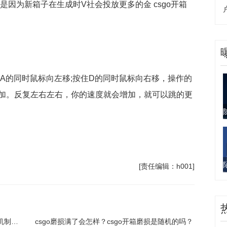
是因为新箱子在生成时V社会投放更多的金 csgo开箱
，按住A的同时鼠标向左移;按住D的同时鼠标向右移，操作的
加。反复左右左右，你的速度就会增加，就可以跳的更
金机制
[责任编辑：h001]
csgo箱子出什么是固定的吗？csgo开箱出金机制是什么？
csgo磨损满了会怎样？csgo开箱磨损是随机的吗？