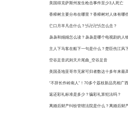
美国得克萨斯州发生枪击事件至少3人死亡
亡口月羊凡念什么？卐卍卍卐怎么念？
袅袅和嫋嫋怎么读？袅袅是哪个电视剧的人
空谷足音武则天片尾曲_空谷足音
“不辞长作岭南人”！70多个荔枝新品亮相广西
返还彩礼标准是多少？骗彩礼算犯法吗？