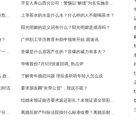
平安人寿山西分公司：警惕以“解债”为名实施非法集资活动的提示 热议
香樟树主要分布在哪里？香樟树对人体有哪些危害？
上等茶水的水是什么水？什么样的人不能喝茶水？
阳光明媚的近义词有什么？阳光明媚是成语吗？
物？
广州职工学历教育补助申领将开始 观速讯
主人下马客在船下一句是什么？楚臣伤江风下一句是什么？
音爆是什么原因产生的？音爆的威力有多大？
华锋股份7月5日快速回调_热点评
美国圣地亚哥市无家可归者数达十多年来最高 政府为清理街道开设帐篷营地
了解青年婚恋问题 理应多听听年轻人怎么说
|时讯
要求朋友圈“夹带公货”，我说不呢？
结婚未领证能否要求返还彩礼？未领证退全部彩礼吗？
离婚后财产纠纷管辖法院是什么？离婚后财产分割去哪里起诉？
离婚后财产纠纷法院按什么标准收费？离婚后财产纠纷去哪里起诉？