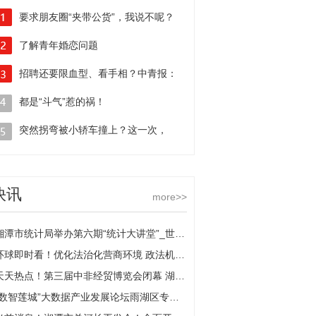
要求朋友圈“夹带公货”，我说不呢？
了解青年婚恋问题
理应多听听年轻人怎么说
招聘还要限血型、看手相？中青报：
不能纵容另类就业歧视 天天动态
都是“斗气”惹的祸！
司机变道超车失败，
突然拐弯被小轿车撞上？这一次，
一气之下别车相撞担全责|当前动态
外卖小哥是无辜的！
快讯
more>>
湘潭市统计局举办第六期“统计大讲堂”_世界速递
环球即时看！优化法治化营商环境 政法机关在行动｜解企业之难 帮企业之需
天天热点！第三届中非经贸博览会闭幕 湖南医疗器械产业“走进非洲”成果丰硕
“数智莲城”大数据产业发展论坛雨湖区专场举行_全球速读