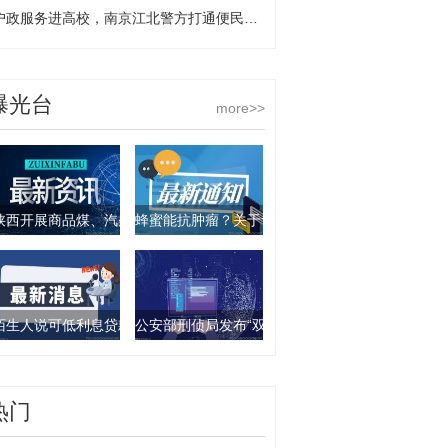
户政服务进高校，南京江北警方打通便民服务“最后一公里”
曝光台
more>>
陕西开展商品煤、汽柴油产品抽查行动 9批次产品不合格
蜂蜜能抗肿瘤？关于食物饮料的谣言你要知道这几
陌生人说可低利息贷款？西安一女子被骗走4万元
公安部刑侦局发布“双11”防诈骗指南：这些骗局要
热门