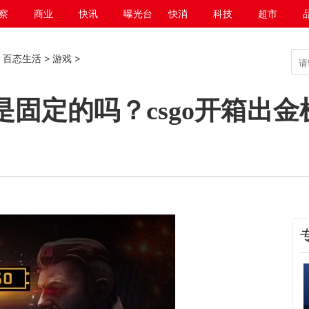
察
商业
快讯
曝光台
快消
科技
超市
>
百态生活
>
游戏
>
么是固定的吗？csgo开箱出
网