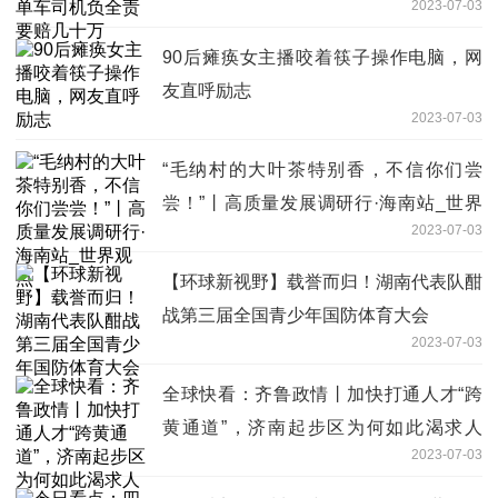
2023-07-03
90后瘫痪女主播咬着筷子操作电脑，网
友直呼励志
2023-07-03
“毛纳村的大叶茶特别香，不信你们尝
尝！”丨高质量发展调研行·海南站_世界
2023-07-03
观点
【环球新视野】载誉而归！湖南代表队酣
战第三届全国青少年国防体育大会
2023-07-03
全球快看：齐鲁政情丨加快打通人才“跨
黄通道”，济南起步区为何如此渴求人
2023-07-03
才？