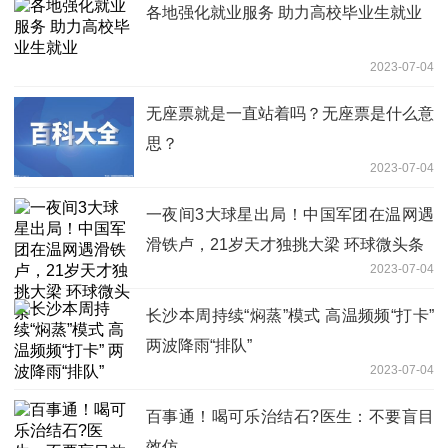
各地强化就业服务 助力高校毕业生就业
2023-07-04
无座票就是一直站着吗？无座票是什么意
思？
2023-07-04
一夜间3大球星出局！中国军团在温网遇
滑铁卢，21岁天才独挑大梁 环球微头条
2023-07-04
长沙本周持续“焖蒸”模式 高温频频“打卡”
两波降雨“排队”
2023-07-04
百事通！喝可乐治结石?医生：不要盲目
效仿