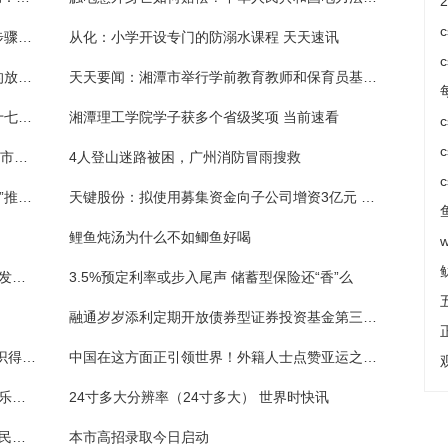
电子承兑汇票如何接收？电子承兑汇票接收步骤有哪些？
从化：小学开设专门的防溺水课程 天天速讯
端午节的调休规定内容是什么？法定节假日的放假时间安排是怎样的？
天天要闻：湘潭市举行学前教育教师和保育员基本技能比赛
公司搬迁赔偿标准是什么？劳动合同法第四十七条规定内容是什么？
湘潭理工学院学子获多个省级奖项 当前速看
环球观天下！校外培训如何“平安消费”？湘潭市教育局、市消委联合发布倡议
4人登山迷路被困，广州消防冒雨搜救
全球新消息丨湘潭大学化学学院： “积分兑换”推动文明寝室建设出成效
天键股份：拟使用募集资金向子公司增资3亿元 实施赣州欧翔电声产品生产扩产建设项目-环球快看
鲤鱼炖汤为什么不如鲫鱼好喝
焦点播报:守护中小学生的快乐暑假 省教育厅发布通知治理暑期校外培训
3.5%预定利率或步入尾声 储蓄型保险还“香”么
融通岁岁添利定期开放债券型证券投资基金第三十七次分红公告
又一轮大范围高温天气开启 这些防中暑小知识得牢记
中国在这方面正引领世界！外籍人士点赞亚运之城低碳实践
田林县乐里镇文化村志愿服务队_关于田林县乐里镇文化村志愿服务队介绍 今亮点
24寸多大分辨率（24寸多大） 世界时快讯
焦点速讯：价格低、保障高 “物美价廉”?的惠民保如何持续“惠民”
本市高招录取今日启动