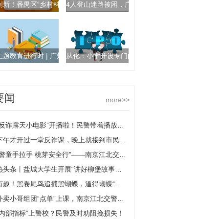
创新！番禺区“乡村科普大喇叭” 正式开播|全球时讯
4人登山迷路被困，广州消防冒雨搜救
主题教育进行时 | 广州市政务服务数据管理局：政务服务“加速度” 便民利企
从化：小学开设专门的防溺水课程 天天速讯
要闻
more>>
“反诈露天小电影”开播啦！民警带着播放机辖区内巡回放映|看点
下午才开过一堂反诈课，晚上就接到市民求助——“直播运营师”？骗子！|天天新要闻
“警童手拉手 桃芽安全行”——南京江北交警支队关爱工作站民警请小朋友来做客
热头条丨盐城大学生开展“讲好柳堡故事，赓续红色血脉”暑期社会实践活动
有趣！黑卷尾鸟追捕黑蝴蝶，逼得蝴蝶“跳江”逃生
外卖小哥组团“点单”上课，南京江北交警联合监管配送“交通安全大餐”-每日热闻
“内部指标”上警校？民警及时劝阻挽损失！