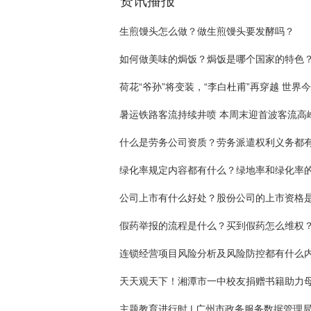
资讯播报
生煎馒头怎么做？做生煎馒头要发酵吗？
如何做美味的焗饭？焗饭是哪个国家的特色
荷花“爷孙”将变装，“李白杜甫”再穿越 世界
暑运铁路客流持续井喷 本周末迎首波客流高
假药举报的流程是什么？买到假药怎么维权