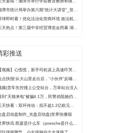
天天要闻：湘潭市举行学前教育教师和保育员基本技能比赛
湘潭市统计局举办第六期“统计大讲堂”_世界速递
环球即时看！优化法治化营商环境 政法机关在行动｜解企业之难 帮企业之需
天天热点！第三届中非经贸博览会闭幕 湖南医疗器械产业“走进非洲”成果丰硕
精彩推送
【视频】心慌慌，新手司机误上高速吓哭了，交警客串“代驾” 速讯
焦点快报!从大山里走出后，“小伙伴”反哺大山10年资助11名贫困生
视频|货车失控撞上公交站台，万幸站台没人
接到“天猫来电”被骗6.1万，民警劝阻她仍旧不信|天天新消息
天天快看：双环传动：拟不超1.2亿欧元投建匈牙利生产基地
光盘启动盘制作_光盘启动盘|世界快播报
世界快讯:凯宴是什么车（poesche是什么车?）
和玩伴闹脾气，小女孩独自出走迷路了