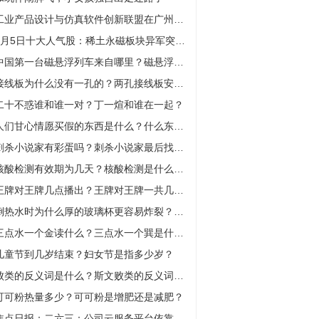
工业产品设计与仿真软件创新联盟在广州成立
7月5日十大人气股：稀土永磁板块异军突起（名单）-天天观速讯
中国第一台磁悬浮列车来自哪里？磁悬浮列车中国有几条？
接线板为什么没有一孔的？两孔接线板安全吗？
二十不惑谁和谁一对？丁一煊和谁在一起？
人们甘心情愿买假的东西是什么？什么东西是假的还有人愿意买？
刺杀小说家有彩蛋吗？刺杀小说家最后找到女儿了吗？
核酸检测有效期为几天？核酸检测是什么时候开始的？
王牌对王牌几点播出？王牌对王牌一共几季了？
倒热水时为什么厚的玻璃杯更容易炸裂？玻璃杯直接加热水会碎吗？
三点水一个金读什么？三点水一个巽是什么字？
儿童节到几岁结束？妇女节是指多少岁？
败类的反义词是什么？斯文败类的反义词是什么？
可可粉热量多少？可可粉是增肥还是减肥？
焦点日报：二六三：公司云服务平台依靠自身技术能力打造而成 与美国的云服务商无关联