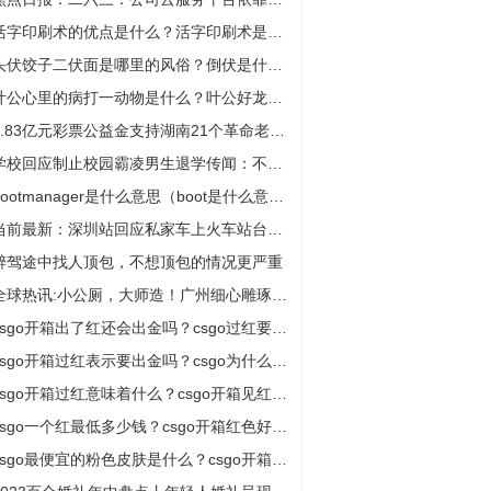
活字印刷术的优点是什么？活字印刷术是谁发明的？
头伏饺子二伏面是哪里的风俗？倒伏是什么意思？
叶公心里的病打一动物是什么？叶公好龙是寓言故事吗？
2.83亿元彩票公益金支持湖南21个革命老区县发展_天天时快讯
学校回应制止校园霸凌男生退学传闻：不清楚这件事
bootmanager是什么意思（boot是什么意思）
当前最新：深圳站回应私家车上火车站台：系违规进入，表示歉意
醉驾途中找人顶包，不想顶包的情况更严重
全球热讯:小公厕，大师造！广州细心雕琢城市便民服务设施
csgo开箱出了红还会出金吗？csgo过红要继续开吗？
csgo开箱过红表示要出金吗？csgo为什么过粉不亏？
csgo开箱过红意味着什么？csgo开箱见红几次才能开到？
csgo一个红最低多少钱？csgo开箱红色好还是金色好？
csgo最便宜的粉色皮肤是什么？csgo开箱最便宜的红色皮肤是？