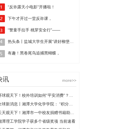
“反诈露天小电影”开播啦！
民警带着播放机辖区内巡回放映|看点
下午才开过一堂反诈课，
晚上就接到市民求助
“警童手拉手 桃芽安全行”——
——“直播运营师”？骗子！|
热头条丨盐城大学生开展“讲好柳堡故事，
南京江北交警支队关爱工作站民警请小朋友来做客
天天新要闻
赓续红色血脉”暑期社会实践活动
有趣！黑卷尾鸟追捕黑蝴蝶，
逼得蝴蝶“跳江”逃生
快讯
more>>
环球观天下！校外培训如何“平安消费”？湘潭市教育局、市消委联合发布倡议
全球新消息丨湘潭大学化学学院： “积分兑换”推动文明寝室建设出成效
天天观天下！湘潭市一中校友捐赠书籍助力母校发展
湘潭理工学院学子获多个省级奖项 当前速看