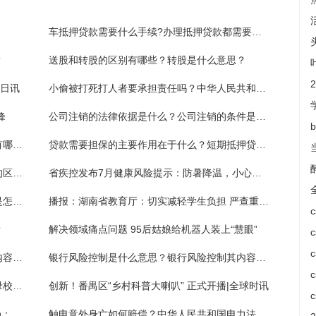
车抵押贷款需要什么手续?办理抵押贷款都需要携带哪些证件？
？
送股和转股的区别有哪些？转股是什么意思？
今日讯
小偷被打死打人者要承担责任吗？中华人民共和国刑法第二十条的内容是什么？
峰
公司注销的法律依据是什么？公司注销的条件是怎么样的？
什么是劳务公司资质？劳务派遣权利义务都有哪些？
贷款需要担保的主要作用在于什么？短期抵押贷款是指什么？
绿化率规定内容都有什么？绿地率和绿化率的区别是什么？
省疾控发布7月健康风险提示：防暑降温，小心热射病-头条焦点
公司上市有什么好处？股份公司的上市资格是怎么样的？
播报：湖南省教育厅：切实减轻学生负担 严查重处学科类隐形变异培训
？
解决领域痛点问题 95后姑娘给机器人装上“慧眼”
连锁经营项目风险分析及风险防控都有什么内容？项目投资利税率是指什么内容？
银行风险控制是什么意思？银行风险控制其内容主要包括哪些内容？
天天观天下！湘潭市一中校友捐赠书籍助力母校发展
创新！番禺区“乡村科普大喇叭” 正式开播|全球时讯
主题教育进行时 | 广州市政务服务数据管理局：政务服务“加速度” 便民利企“有温度” 今日精选
触电意外身亡如何赔偿？中华人民共和国电力法第六十条内容是什么？