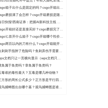
2023百合婚礼年中盘点丨年轻人婚礼呈现全新审美趋势
csgo箱子出什么是固定的吗？csgo开箱出金机制是什么？
csgo磨损满了会怎样？csgo开箱磨损是随机的吗？
每日快报!西南证券：把握AI新科技主线 关注游戏行业上行趋势
csgo开箱好还是直接买好？csgo磨损完了会消失吗？
csgo匕首开什么箱子？csgo开箱哪个性价比高？
csgo两百以内的刀有什么？csgo开箱能开出刀的箱子是哪些？
鱼刺刺手指肿了危险吗？鱼刺弄伤手需要消毒吗？
wps文档只让一页横向显示（wps文档只让一页横向）_环球最资讯
鱿鱼属于鱼类吗？章鱼属于鱼类吗？
五毒谁的毒性最大？五毒是哪几种动物？
正方形的周长公式多少？正方形是平行四边形吗？
观鸟捕蝉图出自哪个墓？观鸟捕蝉图是谁的作品？