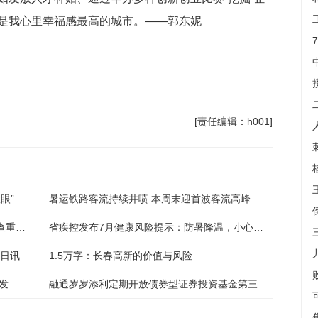
是我心里幸福感最高的城市。——郭东妮
）
[责任编辑：h001]
眼”
暑运铁路客流持续井喷 本周末迎首波客流高峰
播报：湖南省教育厅：切实减轻学生负担 严查重处学科类隐形变异培训
省疾控发布7月健康风险提示：防暑降温，小心热射病-头条焦点
今日讯
1.5万字：长春高新的价值与风险
焦点播报:守护中小学生的快乐暑假 省教育厅发布通知治理暑期校外培训
融通岁岁添利定期开放债券型证券投资基金第三十七次分红公告