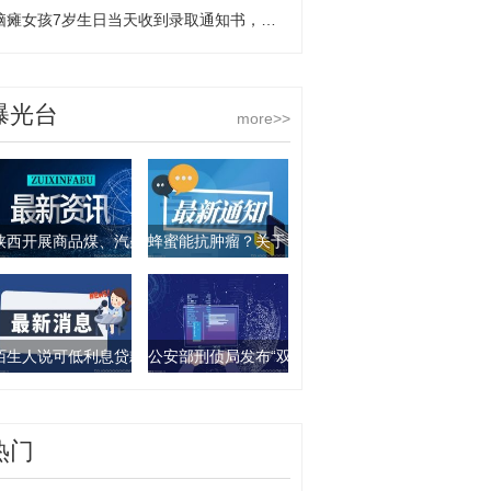
脑瘫女孩7岁生日当天收到录取通知书，相伴四年的老师特意为她订了蛋糕 环球动态
曝光台
more>>
陕西开展商品煤、汽柴油产品抽查行动 9批次产品不合格
蜂蜜能抗肿瘤？关于食物饮料的谣言你要知道这几
陌生人说可低利息贷款？西安一女子被骗走4万元
公安部刑侦局发布“双11”防诈骗指南：这些骗局要
热门