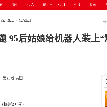
察
商业
快讯
曝光台
快消
科技
超市
>
百态生活
>
百态生活
>
 95后姑娘给机器人装上“
。受访者 供图
(相关资料图)