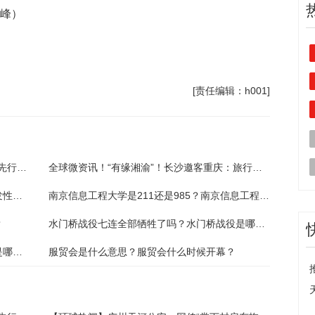
谢峰）
[责任编辑：h001]
着力打造“试验田”“样板区”中非经贸深度合作先行区建设取得阶段性成效|今日聚焦
全球微资讯！“有缘湘渝”！长沙邀客重庆：旅行社带客入长最高奖50万元
世界视点！再发预警！湘西局部区域发生突发性地质灾害风险较大
南京信息工程大学是211还是985？南京信息工程大学在哪个区？
？
水门桥战役七连全部牺牲了吗？水门桥战役是哪一年？
赫奇帕奇是什么学院？霍格沃茨的四个学院是哪四个？
服贸会是什么意思？服贸会什么时候开幕？