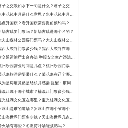
君子之交淡如水下一句是什么？君子之交淡如水比喻什么？
水中花镜中月是什么意思？水中花镜中月下一句是什么？
几点升国旗？看升国旗需要提前预约吗？
新场古镇要门票吗？新场古镇是哪个区的？
大夫山森林公园要门票吗？大夫山森林公园在哪里？
皖西大裂谷门票多少钱？皖西大裂谷在哪个地方？
省交通运输厅出台办法 举报安全生产违法行为最高奖30万元|环球关注
杭州乐园营业时间是几点？杭州乐园门票多少钱一张？
菊花岛旅游需要带什么？菊花岛在辽宁哪个城市？
以为是痔疮竟然是结核并感染 提醒：肛周不适应尽早诊治-全球快看点
楠溪江属于哪个城市？楠溪江门票多少钱一张？
宝光桂湖文化区在哪里？宝光桂湖文化区门票是多少？
罗浮山是谁的道场？罗浮山在哪个省哪个市？
天山海世界门票多少钱？天山海世界几点开门几点关门？
降火汤有哪些？冬瓜荷叶汤能减肥吗？