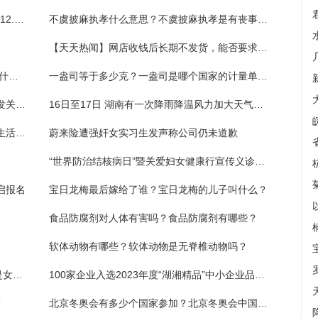
【视频】汪汪队立奇功！警犬“云一”协查毒品12.47公斤
不虞披麻执孝什么意思？不虞披麻执孝是有丧事吗？
【天天热闻】网店收钱后长期不发货，能否要求退款并双倍返还定金？
农历把每月初一叫做什么日？农历2月初一是什么日子？
一盎司等于多少克？一盎司是哪个国家的计量单位？
“美国一架MQ-9无人机坠入黑海”事件持续引发关注-每日聚焦
16日至17日 湖南有一次降雨降温风力加大天气过程
每日速看!小店故事｜一针一线，缝制的是对生活的热爱
蔚来险遭强奸女实习生发声称公司仍未道歉
“世界防治结核病日”暨关爱妇女健康行宣传义诊活动举行
启报名
宝日龙梅最后嫁给了谁？宝日龙梅的儿子叫什么？
食品防腐剂对人体有害吗？食品防腐剂有哪些？
软体动物有哪些？软体动物是无脊椎动物吗？
福娃晶晶是哪届奥运会的吉祥物？福娃晶晶是女的还是男的？
100家企业入选2023年度“湖湘精品”中小企业品牌能力提升试点企业:环球观察
？
北京冬奥会有多少个国家参加？北京冬奥会中国获得多少金牌？