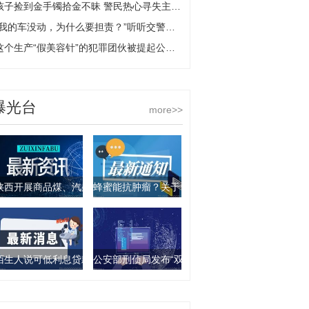
孩子捡到金手镯拾金不昧 警民热心寻失主|世界最资讯
“我的车没动，为什么要担责？”听听交警怎么说 全球快消息
这个生产“假美容针”的犯罪团伙被提起公诉！
曝光台
more>>
陕西开展商品煤、汽柴油产品抽查行动 9批次产品不合格
蜂蜜能抗肿瘤？关于食物饮料的谣言你要知道这几
陌生人说可低利息贷款？西安一女子被骗走4万元
公安部刑侦局发布“双11”防诈骗指南：这些骗局要