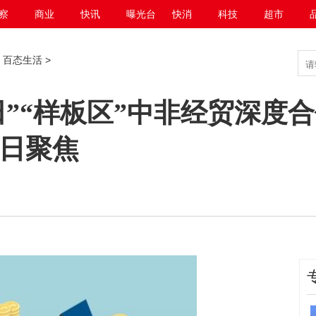
察
商业
快讯
曝光台
快消
科技
超市
>
百态生活
>
田”“样板区”中非经贸深度
今日聚焦