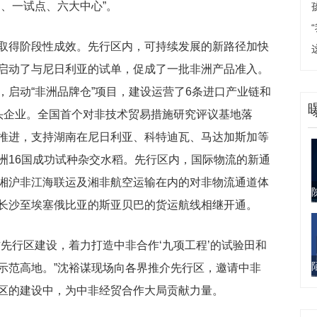
、一试点、六大中心”。
取得阶段性成效。先行区内，可持续发展的新路径加快
启动了与尼日利亚的试单，促成了一批非洲产品准入。
启动“非洲品牌仓”项目，建设运营了6条进口产业链和
头企业。全国首个对非技术贸易措施研究评议基地落
推进，支持湖南在尼日利亚、科特迪瓦、马达加斯加等
洲16国成功试种杂交水稻。先行区内，国际物流的新通
湘沪非江海联运及湘非航空运输在内的对非物流通道体
长沙至埃塞俄比亚的斯亚贝巴的货运航线相继开通。
先行区建设，着力打造中非合作‘九项工程’的试验田和
示范高地。”沈裕谋现场向各界推介先行区，邀请中非
区的建设中，为中非经贸合作大局贡献力量。