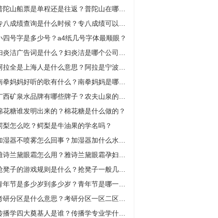
普陀山船票是单程还是往返？普陀山在哪个省哪个市？
专八成绩查询是什么时候？专八成绩可以自己查吗？
小四号字是多少号？a4纸几号字体最顺眼？
妇炎洁广告词是什么？妇炎洁是哪个公司生产的？
阿拉全是上海人是什么意思？阿拉是宁波话还是上海话？
南拳妈妈好听的歌有什么？南拳妈妈是哪里的组合？
广西矿泉水品牌有哪些牌子？农夫山泉的水源地在哪里？
棉花糖谁发明出来的？棉花糖是什么做的？
鳄梨怎么吃？鳄梨是牛油果的学名吗？
加湿器不喷雾怎么回事？加湿器加什么水最好？
雅诗兰黛眼霜怎么用？雅诗兰黛眼霜孕妇可以用吗？
抢凳子的游戏规则是什么？抢凳子一般几个人?
青年节是多少岁到多少岁？青年节是哪一年成立的？
考研分区是什么意思？考研分区一区二区怎么划分？
传播学四大奠基人是谁？传播学专业学什么？