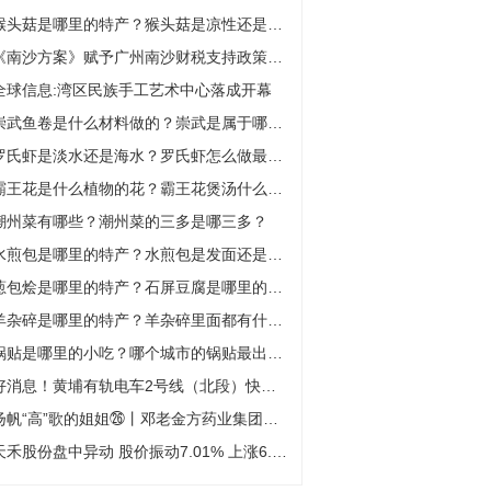
猴头菇是哪里的特产？猴头菇是凉性还是热性？
《南沙方案》赋予广州南沙财税支持政策进度如何？_全球资讯
全球信息:湾区民族手工艺术中心落成开幕
崇武鱼卷是什么材料做的？崇武是属于哪个县？
罗氏虾是淡水还是海水？罗氏虾怎么做最好吃？
霸王花是什么植物的花？霸王花煲汤什么功效？
潮州菜有哪些？潮州菜的三多是哪三多？
水煎包是哪里的特产？水煎包是发面还是死面？
葱包烩是哪里的特产？石屏豆腐是哪里的特产？
羊杂碎是哪里的特产？羊杂碎里面都有什么？
锅贴是哪里的小吃？哪个城市的锅贴最出名？
好消息！黄埔有轨电车2号线（北段）快通车了
扬帆“高”歌的姐姐㉖丨邓老金方药业集团董事长朱梓宁：在书法中读懂中医
天禾股份盘中异动 股价振动7.01% 上涨6.44%:焦点报道