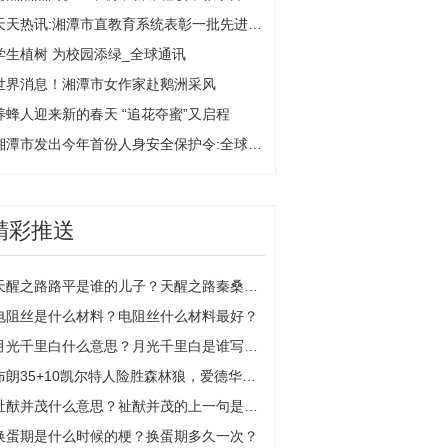
天天热讯:湘潭市直教育系统表彰一批先进女职工
学生植树 为校园添绿_全球通讯
世界消息！湘潭市女作家赴鹅洲采风
养蜂人迎来新的春天 “追花夺蜜”又启程
湘潭市发出今年首份人身安全保护令:全球新视野
精彩推送
天醒之路路平是谁的儿子？天醒之路秦桑玷污是哪一集？
电阻丝是什么材料？电阻丝什么材料最好？
月光千里白什么意思？月光千里白是谁写的？
布朗35+10凯尔特人险胜森林狼，爱德华兹28+10+7 全球新资讯
祉猷并茂什么意思？祉猷并茂的上一句是什么？
换蛋期是什么时候的梗？换蛋期多久一次？