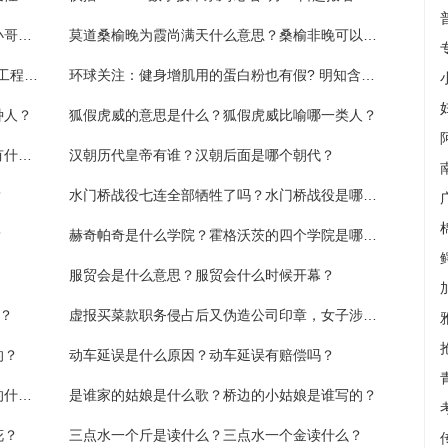
凌晨发现顾客连点三单白酒情绪异常，外卖小哥报警劝解成功
莫道桑榆晚为霞尚满天什么意思？桑榆非晚可以比喻爱情吗？
南京信息工程大学是211还是985？南京信息工程大学在哪个区？
环球关注：健身增肌用的蛋白粉也有假? 明知含量不足还销售数千罐，被判三倍赔偿！
种人？
狐假虎威的意思是什么？狐假虎威比喻哪一类人？
表示看的词语有什么？四个字表示看的词语有什么？
汉朝历代皇帝有谁？汉朝后面是哪个朝代？
？
水门桥战役七连全部牺牲了吗？水门桥战役是哪一年？
？
赫奇帕奇是什么学院？霍格沃茨的四个学院是哪四个？
服贸会是什么意思？服贸会什么时候开幕？
？
虚报买菜款职务侵占后又伪造公司印章，女子涉嫌两罪名被公诉！
的？
动车延误是什么原因？动车延误有赔偿吗？
鱼与熊掌不可兼得是什么意思？鱼与熊掌指的什么？
是谁家的姑娘是什么歌？桥边的小姑娘是谁写的？
花？
三点水一个斤是读什么？三点水一个金读什么？