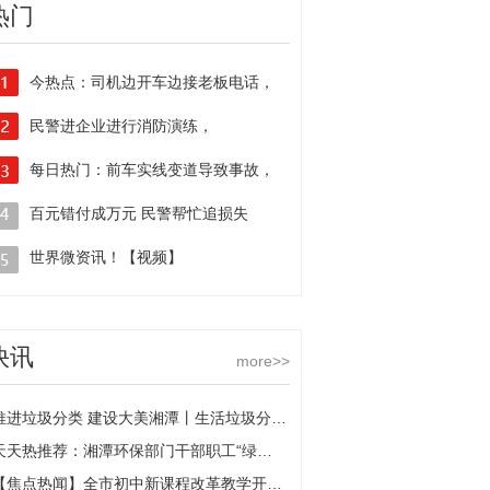
热门
今热点：司机边开车边接老板电话，
一不留神追尾前面车辆
民警进企业进行消防演练，
协助撑起安全“保护伞”
每日热门：前车实线变道导致事故，
为何后车也要担责？交警：
百元错付成万元 民警帮忙追损失
让速不让道
世界微资讯！【视频】
面包车上演“花式”超员，
后备箱玩起“大变活人”
快讯
more>>
推进垃圾分类 建设大美湘潭丨生活垃圾分类体验馆启用-全球播资讯
天天热推荐：湘潭环保部门干部职工“绿心”义务植树
【焦点热闻】全市初中新课程改革教学开放日活动举行