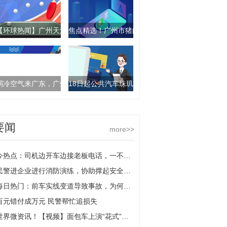
【环球热闻】广州天河公安：网传“棠下村房东拖欠押金被砍”消息不实
焦点精选！广州市猪肉价格连续第六周下跌
弱冷空气来广东，广州仍然温暖干燥
18日起公共汽车珠玑路（市中医院）站等站点及
要闻
more>>
今热点：司机边开车边接老板电话，一不留神追尾前面车辆
民警进企业进行消防演练，协助撑起安全“保护伞”
每日热门：前车实线变道导致事故，为何后车也要担责？交警：让速不让道
百元错付成万元 民警帮忙追损失
世界微资讯！【视频】面包车上演“花式”超员，后备箱玩起“大变活人”