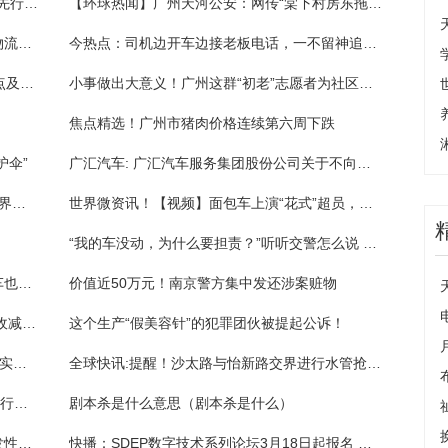
着力打造“试验田”“样板区”中非经贸深度合作先行区建设取得阶段性成效|今日聚焦
【环球热闻】广州天河公安：网传“棠下村房东拖欠押金被砍”消息不实
世界速递！市交通运输部门提醒：在穗交通物流企业可申请专项再贷款
今热点：司机边开车边接老板电话，一不留神追尾前面车辆
18日起公共汽车珠玑路（市中医院）站等站点及相关公交线路有调整
小事做出大意义！广州这群“初老”志愿者为社区义修贡献余热
焦点精选！广州市猪肉价格连续第六周下跌
护伞”
广汇汽车: 广汇汽车服务集团股份公司关于不向下修正“广汇转债”转股价格的公告|今日聚焦
孩子捡到金手镯拾金不昧 警民热心寻失主|世界最资讯
世界微资讯！【视频】面包车上演“花式”超员，后备箱玩起“大变活人”
“我的车没动，为什么要担责？”听听交警怎么说 全球快消息
每日热门：前车实线变道导致事故，为何后车也要担责？交警：让速不让道
价值近50万元！南京警方集中发还涉案赃物
南沙机遇 共同参与｜第一批受惠者已享受税收减免近3亿元-环球新资讯
这个生产“假美容针”的犯罪团伙被提起公诉！
广州市禁毒教育馆青少年分馆揭幕 开展“社会实践＋禁毒教育”
全球快讯:提醒！沙太路与怡新路交界进行水管抢修，请车辆尽量绕行
全球微资讯！“有缘湘渝”！长沙邀客重庆：旅行社带客入长最高奖50万元
剧本杀是什么意思（剧本杀是什么）
世界视点！再发预警！湘西局部区域发生突发性地质灾害风险较大
快播：SDEP数字技术系列论坛3月18日起报名 云商会数字赋能商协会新生态