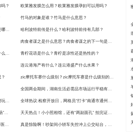
加吗？
欧莱雅发膜怎么用？欧莱雅发膜孕妇可以用吗？
？
竹马的对象是谁？竹马是什么意思？
斗破苍穹三年之约什么时候上映？斗破苍穹是哪一年写的？
哈利波特前传是什么？哈利波特前传有几部？
肉食者谋之是什么意思？肉食者谋之的下一句是什么？
独行月球最后沈腾活下来了吗？独行月球是什么时候上映的？
青柠花语是什么？青柠是凉性还是热性的？
连云港海产有什么？连云港盛产什么水果？
思？
zic摩托车赛什么级别？zic摩托车赛是什么级别的比赛？
全国两会期间，湖南生活必需品市场运行平稳有序_环球焦点
8-bit横向赛博朋克冒险游戏《迷雾侦探》解谜玩法抢先看|最新快讯
全球热议:检察开放日，网格员“打卡”南通市通州区检察院
名人加好友教你创业？ 花了199听个“心灵鸡汤”就被拉黑:环球热议
天天热点！小小照相馆，还有“两副面孔” 拍完证件照后“顺手”开始伪造证件
今日热议：穿耳、水光针...检察公益诉讼揭开医美消费“盲区”
真是惊险啊！吵架间小轿车失控冲上公交站台，所幸站台上无人候车