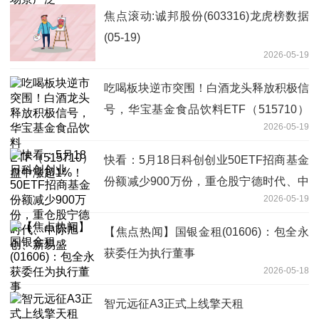
焦点滚动:诚邦股份(603316)龙虎榜数据
(05-19)
2026-05-19
吃喝板块逆市突围！白酒龙头释放积极信
号，华宝基金食品饮料ETF（515710）
2026-05-19
盘中涨超1%！
快看：5月18日科创创业50ETF招商基金
份额减少900万份，重仓股宁德时代、中
2026-05-19
际旭创、新易盛
【焦点热闻】国银金租(01606)：包全永
获委任为执行董事
2026-05-18
智元远征A3正式上线擎天租