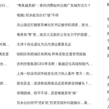
港澳人士赴深消费热情持续升温 人行深圳市分行多措并举畅通深港跨境支付
“粤夜越美丽”：夜间消费如何点燃广东城市活力？
视频| 回乡超员出行“驶”不得
乐山酒后打砸夜宵摊社区书记被停职调查，曾当选第八届市人大代表
葡香风“警”美，南京江北新区公安全力守护甜蜜夏夜
假面骑士geats：原来茨姆莉演员青岛心经常对着绿幕演戏，会因为自己演不好而沮丧
天津十四仓遗址为元代漕运重要见证
满意度
朝阳区和西城区有两地 即将采取交通管理措施
科博达：8月22日公司高管王丽减持公司股份合计5000股
吉利控股集团CEO李东辉：极越定位高端智能汽车机器人品牌
上海一职业培训学校发生持刀伤人案件 警方：伤者无大碍，案件正在进一步调查中
“这喜糖我吃定了” 派出所里的“夫妻”搭档巧解群众难题
面包盲盒：是拯救临期食品还是商家促销噱头？食品安全不应“盲”
吞咽困难、咬字不清，原是喉咙里有“核”
百余台比特币“挖矿机”托管至国外问题频出，索赔70万元法院认定合同无效