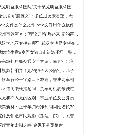
莱芜明圣眼科医院(关于莱芜明圣眼科医院的简介)
爱心涌向“脑瘫女”：多位朋友来看望，志愿者帮她洗头剪指甲
heic文件是什么文件 heic文件用什么软件打开
沧州市运河区：“理论开场”热起来 党的声音入万家
武汉卡地亚专柜在哪里 武汉卡地亚专柜在哪里
姑姑忙生意5岁侄女独自走进游乐场，警民携手帮忙寻亲人
提高城郊居民交通安全意识，南京江北交警送安全下乡
【视频】泪奔！她的独子因公牺牲，儿子生前战友连续三年来看望
小轿车行经十字路口不减速，酿成两车相撞担全责
小区道闸缓缓抬起间，货车司机犹豫驶过带坏道闸
入党和不入党的区别（事业单位及公务员入党和不入党的区别）
豪美新材：上半年归母净利润同比增长70.8% 子公司发生安全事故产生赔偿款
宣传反诈邀市民观影《孤注一掷》，民警现身说法“不听、不信、不转账”
两岸青年太湖之畔“金风玉露觅相逢”