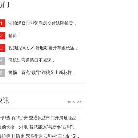
热门
法拍观察|“老赖”腾房交付法院拍卖，
14日拘留依法减半
精简！
视频|见司机不舒服独自开车跑长途，
江苏规范37类100项公证事项证明材料
这个老板无证驾驶栽了
司机过弯道路口不减速，
急刹致车辆“漂移”撞护栏
警惕！冒充“领导”诈骗又出新花样，
有市民差点“中招”被骗10万元
快讯
more>>
严排查 保“瓶”安 交通执法部门开展危险品运输企业安全检查
当前快播：湘电“智慧能源”与新乡“西玛”达成战略合作
装护栏 排隐患 双马街道云和村“三长制”见成效-全球今亮点