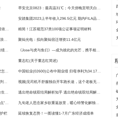
读
早安北京0823：最高温31℃；今天傍晚至明天白天有雷阵雨
安踏集团2023上半年收入296.5亿元 期内FILA品牌恢复较快增长
法拍观察|“老赖”腾房交付法院拍卖，14日拘留依法减半
精简！江苏规范37类100项公证事项证明材料
汉服“爷孙”化身月老与红线童子，为新人送上浪漫祝福
聚灿光电：拟向聚灿宿迁增资11.4亿元
社保基金和QFII最新持仓揭示相似偏好：青睐绩优公司
《Jose与虎与鱼们》—成为彼此的光芒，携手相伴此生(4)
董志红(关于董志红简述)
车上有透明胶带的胶怎么去除（透明胶带的胶怎么去除）
中国铝业(02600)公布中期业绩 归母净利为34.17亿元 同比减少23.32%
C罗即将开始他的首次亚冠之旅，本场比赛裁判组全部来自中国
视频|见司机不舒服独自开车跑长途，这个老板无证驾驶栽了
直播预告！“湘就业”直播带岗2023年高校毕业生专场来了！
逃出绝命镇双结局解析知乎 逃出绝命镇双结局解析你get不到的6大暗示点
警惕！冒充“领导”诈骗又出新花样，有市民差点“中招”被骗10万元
九旬老人思念家乡欲重返故里，暖心特警化解独行风险
撞护栏
延续恢复态势！一图读懂1-7月广东经济成绩单