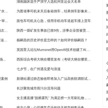
湖南蹦床选手严浪宇入选杭州亚运会大名单
心急司机路口“硬挤”加塞，大货车撞断消防栓“水柱”冲天
为图省事司机未关后备箱倒车，结果倒车影像未开启撞了
获刑12年半，于爱荣受贿、徇私舞弊假释案一审宣判
面包车司机太心急，借用非机动车道超车撞上货车
司机疲劳驾驶犯困方向偏离，撞上隔离带车辆左侧面目全非
陕西一煤矿发生事故已致9伤，涉事企业曾被责令停产整顿
中远海运国际(00517)发布中期业绩 股东应占溢利3.36亿港元 同比增加102.86% 拟派发中期股息每股22.5港仙
杨嗣昌的历史评价是怎样的？如何评价杨嗣昌？
英国育儿论坛Mumsnet用OpenAI技术创建了AI聊天机器人
2023全国中成药联盟集采降幅 中医药制造市场呈不断增长的趋势
西医综合考研大纲在哪里发布（考研大纲在哪里发布）
七夕节，在广州遇见爱与浪漫
型案例
新塘站通过静态验收即将加入广汕高铁联调联试阶段
长沙聚焦城市雨污分流等问题
女主播直播“脱裤露乳” 为满足榜一大哥刷礼物，网友：真不要脸！
应聘货车司机要先贷款买车?男子交完定金，拒绝“车要上户到公司”，公司失联
南京公用：公司燃气产业包括天然气销售业务