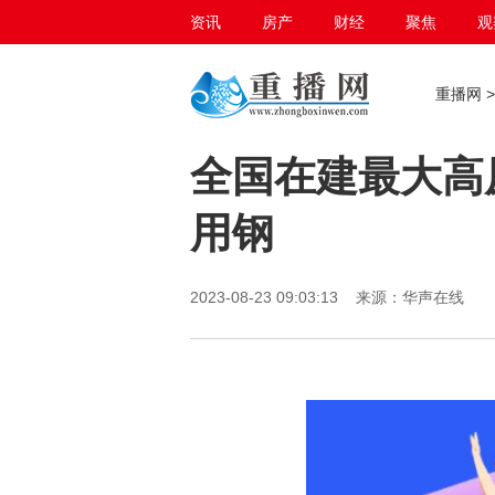
资讯
房产
财经
聚焦
观
百态生活
重播网
全国在建最大高
用钢
2023-08-23 09:03:13 来源：华声在线