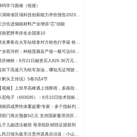
解码学习困难（链接）
《湖南省区域科技创新能力评价报告2023》发布 长沙持续领跑
长沙先进储能材料产业增添“芯”动能
河南肥胖率排名全国第10
两名乘客在火车站错拿对方粉色行李箱 铁警帮助物归原主
宁乡双河村：种植莲藕亩产值一般可达5000元 莲藕飘香富了乡亲美了山村
重庆钢铁：8月21日融资买入825.36万元，融资融券余额2.69亿元
提前下高速只为给车加油，哪知无证驾驶露了馅
《豹头王传说》5卷3话4节
【视频】上班早高峰遇上强降雨，多路段积水，驾车人请谨慎行车
东尼电子（603595）：8月22日技术指标出现观望信号-“黑三兵”
湖南四成男性体重超重!专家：多个指标判定体型是否健康
两部门再次预拨5亿元 支持国家蓄滞洪区受灾居民尽快恢复正常生产生活秩序
儿子儿媳违法被抓 母亲组队销毁证据获刑
人民日报头版关注贵州道真自治县：小山村焕发新生机