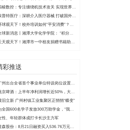
四棱数控：专注缠绕机技术攻关 实现世界一流|焦点日报
埃普特医疗：深耕介入医疗器械 打破国外产品垄断 环球热点评
环球观天下！校外培训如何“平安消费”？湘潭市教育局、市消委联合发布倡议
全球新消息丨湘潭大学化学学院： “积分兑换”推动文明寝室建设出成效
天天观天下！湘潭市一中校友捐赠书籍助力母校发展
精彩推送
广州出台全省首个事业单位特设岗位设置管理办法
燕京啤酒：上半年净利润增长近50%，大单品U8推动中高档酒品营收增长
破旧立新 广州村镇工业集聚区正悄悄“蝶变”
为全国600名学子发放300万助学金，“我要上大学”公益助学活动举行
女性、年轻群体成打卡长沙主力军
道森股份：8月21日融资买入536.76万元，融资融券余额1.65亿元