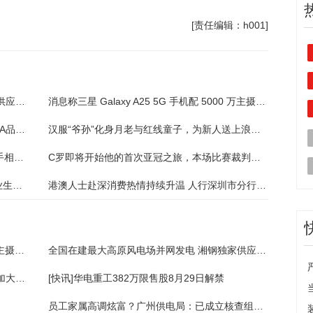
[责任编辑：h001]
全国在建最大高原风电场并网发电 湘钢独家供应其风电塔筒用钢
消息称三星 Galaxy A25 5G 手机配 5000 万主摄、1300 万前摄
安踏集团2023上半年收入296.5亿元 期内FILA品牌恢复较快增长
汉服“爷孙”化身月老与红线童子，为新人送上浪漫祝福
《Jose与虎与鱼们》—成为彼此的光芒，携手相伴此生(4)
C罗即将开始他的首次亚冠之旅，本场比赛裁判组全部来自中国
直播预告！“湘就业”直播带岗2023年高校毕业生专场来了！
港澳人士赴深消费热情持续升温 人行深圳市分行多措并举畅通深港跨境支付
消息称三星 Galaxy A25 5G 手机配 5000 万主摄、1300 万前摄
全国在建最大高原风电场并网发电 湘钢独家供应其风电塔筒用钢
浙江鼎力：公司生产及发货情况正常 将继续加大臂式产品销售力度
[快讯]华电重工382万限售股8月29日解禁
员工家属高调炫富？广州供电局：已成立核查组进行核查