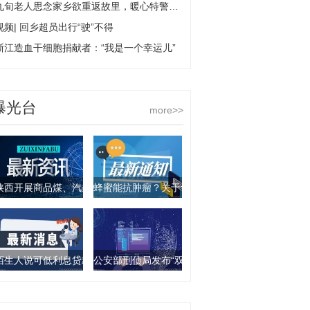
九旬老人思念家乡欲重返故里，暖心特警化解独行风险
视频| 回乡超员出行“驶”不得
浙江造血干细胞捐献者：“我是一个幸运儿”
曝光台
more>>
陕西开展商品煤、汽柴油产品抽查行动 9批次产品不合格
蜂蜜能抗肿瘤？关于食物饮料的谣言你要知道这几
陌生人说可低利息贷款？西安一女子被骗走4万元
公安部刑侦局发布“双11”防诈骗指南：这些骗局要