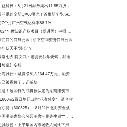
生益科技：8月21日融券卖出11.55万股，融资融券余额6.67亿元
英菲尼迪全新QX80曝光！首推新车型/pk奔驰EQS SUV
前7个月广州空气达标率88.7%
2024年度知识产权项目（促进类）申报 有关项目资助最高可达300万元
家门口的口袋公园 | 桥下空间变身口袋公园
今年伏天不“漫长”？
浪漫七夕|肖文武：老婆要我学烧烤，我送老婆一个店
【坡乱】妄想
上海雅仕：融资净买入264.47万元，融资余额1.22亿元（08-21）
自己被裸聊了，还威胁
注意！这些行为或将被认定为湖南建筑市场不良行为
11800m2百日草开出的“花海盛宴”，请查收
阿尔特（300825）：8月21日北向资金减持16.57万股
中国书法家协会名誉主席沈鹏先生逝世，为首批国务院有突出贡献专家
兆驰股份：上半年国内市场收入同比下滑12.89%，COB直显将成重要业绩增长点 ｜看财报