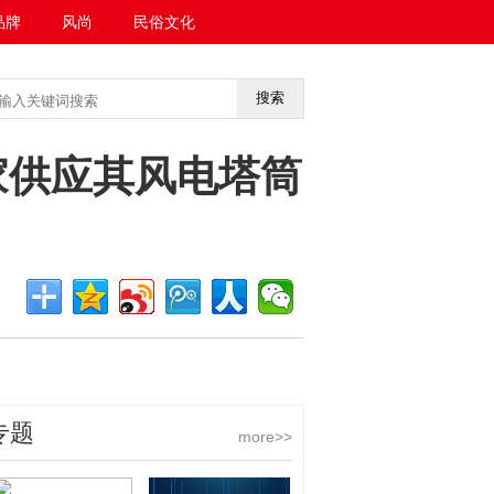
品牌
风尚
民俗文化
搜索
<<返回首页
家供应其风电塔筒
专题
more>>