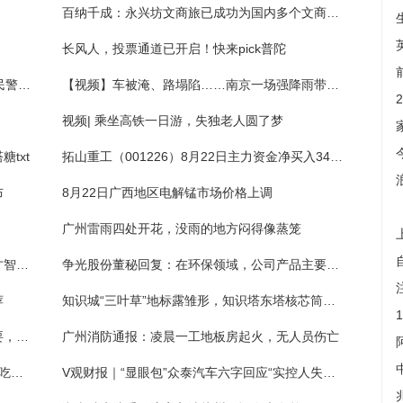
百纳千成：永兴坊文商旅已成功为国内多个文商旅项目提供了一站式解决方案
长风人，投票通道已开启！快来pick普陀
被骗4万6千元全额得返，女子送锦旗面谢：民警一直在我们身边
【视频】车被淹、路塌陷……南京一场强降雨带来诸多“麻烦”
视频| 乘坐高铁一日游，失独老人圆了梦
txt
拓山重工（001226）8月22日主力资金净买入341.48万元
布
8月22日广西地区电解锰市场价格上调
广州雷雨四处开花，没雨的地方闷得像蒸笼
抽褶、衣身褶裥和袖口抽褶女衬衫服装制版才智服装
争光股份董秘回复：在环保领域，公司产品主要应用于高浓度、难降解有机物和重金属污染的工业废水处理
荐
知识城“三叶草”地标露雏形，知识塔东塔核芯筒主体封顶
离婚时约定一方不用负担抚养费，后起诉索要，法院：一般不予支持
广州消防通报：凌晨一工地板房起火，无人员伤亡
怎样做酱肉好吃又简单又好吃_怎样做酱肉好吃又简单
V观财报｜“显眼包”众泰汽车六字回应“实控人失联”！