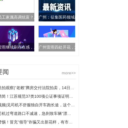
员工家属高调炫富？广州供电局：已成立核查组进行核查
广州：征集医药领域商业贿赂线索
雷雨继续刷存在感，后天雨势进一步减弱
广州雷雨四处开花，没雨的地方闷得像蒸笼
要闻
more>>
法拍观察|“老赖”腾房交付法院拍卖，14日拘留依法减半
精简！江苏规范37类100项公证事项证明材料
视频|见司机不舒服独自开车跑长途，这个老板无证驾驶栽了
司机过弯道路口不减速，急刹致车辆“漂移”撞护栏
警惕！冒充“领导”诈骗又出新花样，有市民差点“中招”被骗10万元