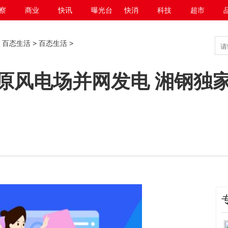
察
商业
快讯
曝光台
快消
科技
超市
>
百态生活
>
百态生活
>
原风电场并网发电 湘钢独