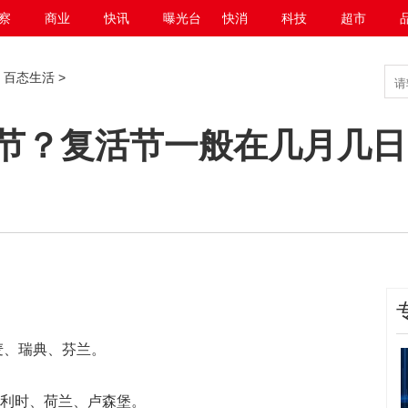
察
商业
快讯
曝光台
快消
科技
超市
>
百态生活
>
节？复活节一般在几月几日
麦、瑞典、芬兰。
比利时、荷兰、卢森堡。