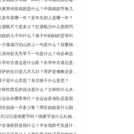
张家界传统戏剧是什么？中国戏剧节每几年举办一次？
己亥年是哪一年？亥年生的人是哪一年？
红酒瓶尺寸是多少？红酒瓶为什么底部凹进去？
姐姐的儿子叫什么？孩子叫妈妈的堂哥叫什么？
一片孤城万仞山的上一句是什么？花重锦官城上一句是什么？
天涯何处无芳草下一句是什么？何必单恋一枝花的下句是什么？
长亭外古道边是什么歌？长亭外古道边是谁写的？
菩萨的生日是几月几日？菩萨是佛教还是道教？
犊子是什么意思？东北犊子什么意思？
立秋吃西瓜的说法是什么？立秋吃什么水果？
全运会在哪里举行？全运会是省队还是国家队？
周生如故一共多少集？周生如故是什么朝代？
3月22日是闺蜜节吗？闺蜜节送什么礼物好？
半全场胜胜是指什么？半全场胜平负是什么比分？