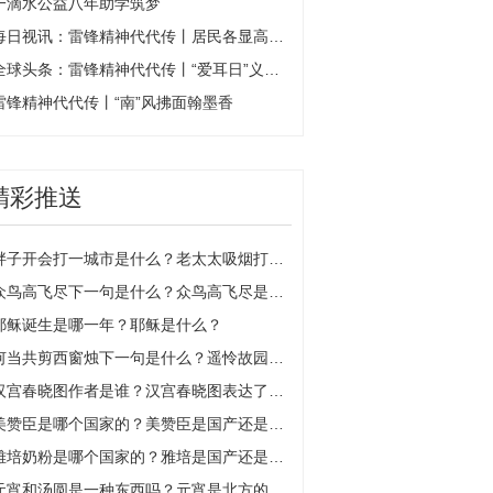
一滴水公益八年助学筑梦
每日视讯：雷锋精神代代传丨居民各显高招 共筑幸福家园
全球头条：雷锋精神代代传丨“爱耳日”义诊走进乡村
雷锋精神代代传丨“南”风拂面翰墨香
精彩推送
胖子开会打一城市是什么？老太太吸烟打一地名是什么？
众鸟高飞尽下一句是什么？众鸟高飞尽是什么意思？
耶稣诞生是哪一年？耶稣是什么？
何当共剪西窗烛下一句是什么？遥怜故园菊下一句是什么？
汉宫春晓图作者是谁？汉宫春晓图表达了什么？
美赞臣是哪个国家的？美赞臣是国产还是进口？
雅培奶粉是哪个国家的？雅培是国产还是进口奶粉？
元宵和汤圆是一种东西吗？元宵是北方的还是南方的？