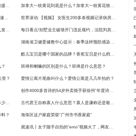
【视频】爆胎撞护栏后站在高速快车道上等救援！交警怒吼：快到边上来-天天快播报
加拿大一枝黄花到底是什么？加拿大一枝黄花致癌吗？
全球热点！父子俩犯迷糊，将家人“丢”在了高速收费站
世界滚动:【视频】 女医生200多条视频记录病房里新生儿的点点滴滴，狂吸3万粉丝
天天新资讯：停在路边的车辆被盗？警方介入发现是乌龙
每日看点!别墅业主破墙开门违反规约，法院判其恢复原状
湖南省卫健委健教中心提示：春季这样预防感染性腹泻_天天观察
酷儿宝贝是哪个国家的品牌？香蕉宝贝是什么档次？
么？
班禅和喇嘛的区别是什么？班禅是什么意思？
公里？
爱情公寓片尾曲叫什么？爱情公寓是几几年拍的？
？
创作4000多首诗的54岁外卖骑手获徐州“年度诗人奖”
绝味鸭脖是哪里的特产？绝味鸭脖的热量是多少大卡？
古代君王自称寡人什么意思？寡人是谦称还是敬称？
香料？
海珠区这户家庭荣获“广州市书香家庭”
观速讯丨女子随手自拍的“emo”视频火了，网友直呼：“被评论区感动到了”