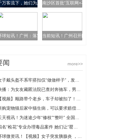
千万客流下，她们为广州市民出行撑起“半边天”|天天时快讯
南沙区首批“互联网+不动产登记+金融”便民服务点
环球短讯！广州：落实工伤保险保障，推进在南沙工作的港澳居民享有“市
当前短讯！广州召开防震抗震救灾会议，要求提升
要闻
more>>
女子戴头盔不系牢搭扣仅“做做样子”，发生事故头盔滚落颅内出血
快播：为女友藏匿法院已查封奔驰车，男子获刑半年
【视频】顺路带个老乡，车子却被扣了！交警：这样的错千万别犯
新购宠物猫后家中猫生病，可以要求赔偿吗？_世界快资讯
天天视讯！为迷途少年“修枝”“整叶” 全国巾帼文明岗南京检察上榜
四名“检花”专业办理毒品案件 她们让“罂粟花”无所遁形-热资讯
环球微资讯！【视频】女子突发胰腺炎 ，辅警一路狂飙护送就医