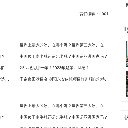
[责任编辑：h001]
？
世界上最大的冰川在哪个洲？世界第三大冰川在哪里？
的？
中国位于南半球还是北半球？中国是亚洲国家吗？
儿童节到几岁结束？孩子的叛逆期是哪个年龄阶段？
22世纪是哪一年？2023年是第几世纪？
老旧门厅换"新颜" 长沙某小区居民自筹百万改造入户门厅:环球观察
千亩良田满目金 浏阳永安依托项目打造现代化特色农业示范点
？
世界上最大的冰川在哪个洲？世界第三大冰川在哪里？
的？
中国位于南半球还是北半球？中国是亚洲国家吗？