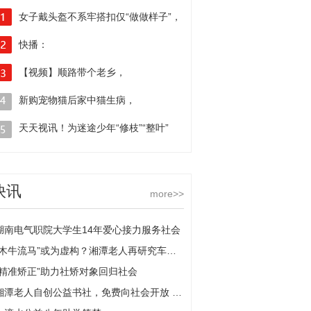
女子戴头盔不系牢搭扣仅“做做样子”，
发生事故头盔滚落颅内出血
快播：
为女友藏匿法院已查封奔驰车，
【视频】顺路带个老乡，
男子获刑半年
车子却被扣了！交警：
新购宠物猫后家中猫生病，
这样的错千万别犯
可以要求赔偿吗？_世界快资讯
天天视讯！为迷途少年“修枝”“整叶”
全国巾帼文明岗南京检察上榜
快讯
more>>
湖南电气职院大学生14年爱心接力服务社会
“木牛流马”或为虚构？湘潭老人再研究车辖原理 当前视讯
“精准矫正”助力社矫对象回归社会
湘潭老人自创公益书社，免费向社会开放 最新快讯