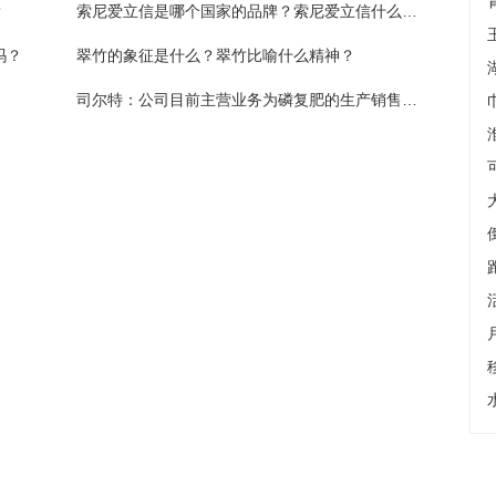
？
索尼爱立信是哪个国家的品牌？索尼爱立信什么档次？
吗？
翠竹的象征是什么？翠竹比喻什么精神？
司尔特：公司目前主营业务为磷复肥的生产销售及上游磷矿的开采销售