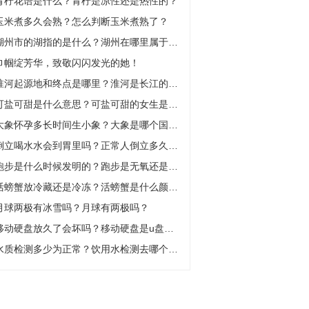
青柠花语是什么？青柠是凉性还是热性的？
玉米煮多久会熟？怎么判断玉米煮熟了？
湖州市的湖指的是什么？湖州在哪里属于哪个省？
巾帼绽芳华，致敬闪闪发光的她！
淮河起源地和终点是哪里？淮河是长江的支流吗？
可盐可甜是什么意思？可盐可甜的女生是什么样的？
大象怀孕多长时间生小象？大象是哪个国家的国宝？
倒立喝水水会到胃里吗？正常人倒立多久会死亡？
跑步是什么时候发明的？跑步是无氧还是有氧？
活螃蟹放冷藏还是冷冻？活螃蟹是什么颜色？
月球两极有冰雪吗？月球有两极吗？
移动硬盘放久了会坏吗？移动硬盘是u盘吗？
水质检测多少为正常？饮用水检测去哪个部门？