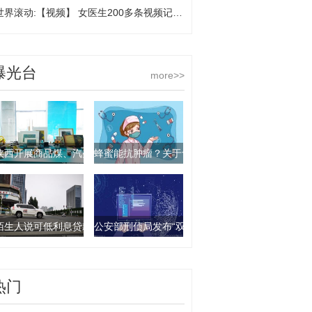
世界滚动:【视频】 女医生200多条视频记录病房里新生儿的点点滴滴，狂吸3万粉丝
曝光台
more>>
陕西开展商品煤、汽柴油产品抽查行动 9批次产品不合格
蜂蜜能抗肿瘤？关于食物饮料的谣言你要知道这几
陌生人说可低利息贷款？西安一女子被骗走4万元
公安部刑侦局发布“双11”防诈骗指南：这些骗局要
热门