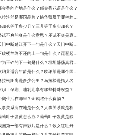
郁金香的产地是什么？郁金香花语是什么？
克拉洗丝是哪国品牌？施华蔻属于哪种档次？
每加仑等于多少升？三升等于多少加仑？
屡试不爽的爽是什么意思？屡试不爽是褒义还是贬义？
天门中断楚江开下一句是什么？天门中断中的楚江指的是什么？
不破楼兰终不还的上一句是什么？琵琶起舞换新声的下一句是什么？
宁为玉碎的下一句是什么？坦坦荡荡真君子下一句是什么？
欧珀莱适合年龄是什么？欧珀莱是哪个国家的品牌？
马拉松距离是多少公里？马拉松是指人名还是地名？
女职工孕期、哺乳期享有哪些特殊权益？一起来了解:天天微资讯
企鹅生活在哪里？企鹅吃什么食物？
人事关系所在地是什么？人事关系就是档案吗？
葡萄叶子发黄怎么办？葡萄叶子发黄是缺什么肥料？
我国第一部有声影片是什么？歌女红牡丹是哪一年？
公务舱跟头等舱一样吗？头等舱机票在哪买？