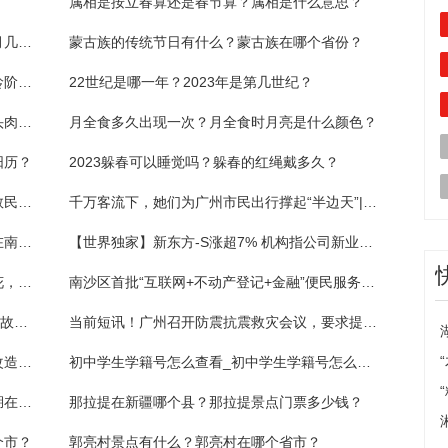
属相是按立春算还是春节算？属相是什么意思？
藏族的传统节日是什么？雪顿节是藏历的几月几日？
蒙古族的传统节日有什么？蒙古族在哪个省份？
儿童节到几岁结束？孩子的叛逆期是哪个年龄阶段？
22世纪是哪一年？2023年是第几世纪？
二月二吃猪头肉是哪里的风俗？二月二吃猪头肉寓意什么？
月全食多久出现一次？月全食时月亮是什么颜色？
阳历？
2023躲春可以睡觉吗？躲春的红绳戴多久？
侗族的传统节日有什么？侗族是哪个省的少数民族？
千万客流下，她们为广州市民出行撑起“半边天”|天天时快讯
环球短讯！广州：落实工伤保险保障，推进在南沙工作的港澳居民享有“市民待遇”
【世界独家】新东方-S涨超7% 机构指公司新业务开展超预期 未来盈利有望持续增长
我和鲜花有个约会——当残障运动员遇到鲜花，她们笑靥如花
南沙区首批“互联网+不动产登记+金融”便民服务点挂牌
女子戴头盔不系牢搭扣仅“做做样子”，发生事故头盔滚落颅内出血
当前短讯！广州召开防震抗震救灾会议，要求提升建筑本体抗震设防能力
老旧门厅换"新颜" 长沙某小区居民自筹百万改造入户门厅:环球观察
初中学生学籍号怎么查看_初中学生学籍号怎么查 每日看点
黑龙江镜泊湖旅游攻略有什么？黑龙江镜泊湖在哪个市？
那拉提在新疆哪个县？那拉提景点门票多少钱？
个市？
郭亮村景点有什么？郭亮村在哪个省市？