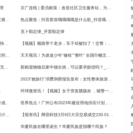
理
京广连线 | 委员献策：改造社区卫生服务站，为社区嵌入式医养结合养老提供核心支撑
全国首部！《广州市建设国际消费中心城市发展规划（2022—2025年）》正式印发
热点聚焦：抖音那首哦哦哦哦是什么歌_抖音哦哦哦噢噢哦哦哦是什么歌
克卜勒定律_开普勒定律
环球最新：春季病毒滋生，这几种“苗苗”请尽快为家中老人安排！
【视频】顺路带个老乡，车子却被扣了！交警：这样的错千万别犯
快播：为女友藏匿法院已查封奔驰车，男子获刑半年
天天视讯！为迷途少年“修枝”“整叶” 全国巾帼文明岗南京检察上榜
四名“检花”专业办理毒品案件 她们让“罂粟花”无所遁形-热资讯
新购宠物猫后家中猫生病，可以要求赔偿吗？_世界快资讯
2023“她旅行”消费洞察报告发布：女性整体旅游订单同比增长超过14倍
点
环球微资讯！【视频】女子突发胰腺炎 ，辅警一路狂飙护送就医
信保保单融资加速进入“链时代” 湖南多家银行成功开展试点_世界报道
世界焦点！广州公布2023年建设用地供应计划，住宅用地占28%
面向全球征集！南沙元宇宙科技产品创意和设计大赛等你来
【报资讯】网宿科技3月8日大宗交易成交230.01万元
华夏民族在哪里诞生？华夏民族是指哪个民族？