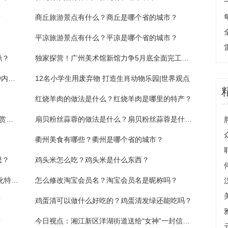
？
商丘旅游景点有什么？商丘是哪个省的城市？
平凉旅游景点有什么？平凉是哪个省的城市？
鼎？
独家探营！广州美术馆新馆力争5月底全面完工，广州日报记者揭秘工程难点
3月15日起，白云国际机场停车场停车15分钟内免收费
12名小学生用废弃物 打造生肖动物乐园|世界观点
红烧羊肉的做法是什么？红烧羊肉是哪里的特产？
万花争妍！湖南湘江新区白箬铺发布4条春游赏花线路
扇贝粉丝蒜蓉的做法是什么？扇贝粉丝蒜蓉是什么菜？
衢州美食有哪些？衢州是哪个省的城市？
思？
鸡头米怎么吃？鸡头米是什么东西？
千亩良田满目金 浏阳永安依托项目打造现代化特色农业示范点
怎么修改淘宝会员名？淘宝会员名是昵称吗？
？
鸡蛋清可以做什么好吃的？鸡蛋清发绿还能吃吗？
？
今日视点：湘江新区洋湖街道送给“女神”一封信，打开后满满福利