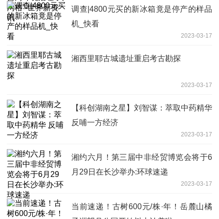
调查|4800元买的新冰箱竟是停产的样品
机_快看
2023-03-17
湘西里耶古城遗址重启考古勘探
2023-03-17
【科创湖南之星】刘智谋：萃取中药精华
反哺一方经济
2023-03-17
湘约六月！第三届中非经贸博览会将于6
月29日在长沙举办:环球速递
2023-03-17
当前速递！古树600元/株·年！岳麓山橘