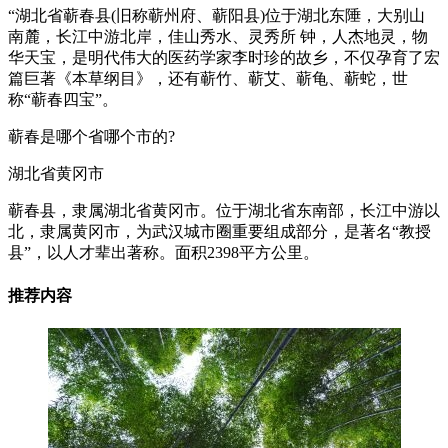
“湖北省蕲春县(旧称蕲州府、蕲阳县)位于湖北东陲，大别山
南麓，长江中游北岸，佳山秀水、灵秀所 钟，人杰地灵，物
华天宝，是明代伟大的医药学家李时珍的故乡，不仅孕育了宏
篇巨著《本草纲目》，还有蕲竹、蕲艾、蕲龟、蕲蛇，世
称“蕲春四宝”。
蕲春是哪个省哪个市的?
湖北省黄冈市
蕲春县，隶属湖北省黄冈市。位于湖北省东南部，长江中游以
北，隶属黄冈市，为武汉城市圈重要组成部分，是著名“教授
县”，以人才辈出著称。面积2398平方公里。
推荐内容