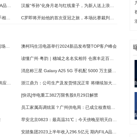
安踏集团2023上半年收入296.5亿元 期内FILA品牌恢复较快增长
汉服“爷孙”化身月老与红线童子，为新人送上浪漫祝福
《Jose与虎与鱼们》—成为彼此的光芒，携手相伴此生(4)
C罗即将开始他的首次亚冠之旅，本场比赛裁判组全部来自中国
未来公公办妥婚礼一切事宜硬核逼婚：人不到场放照片举办仪式
澳柯玛生活电器举行2024新品发布暨TOP客户峰会
读懂广州·粤韵｜穗城之名名实相符 仓廪丰足百姓有福
消息称三星 Galaxy A25 5G 手机配 5000 万主摄、1300 万前摄
全国在建最大高原风电场并网发电 湘钢独家供应其风电塔筒用钢
浙江鼎力：公司生产及发货情况正常 将继续加大臂式产品销售力度
[快讯]华电重工382万限售股8月29日解禁
员工家属高调炫富？广州供电局：已成立核查组进行核查
读
早安北京0823：最高温31℃；今天傍晚至明天白天有雷阵雨
安踏集团2023上半年收入296.5亿元 期内FILA品牌恢复较快增长