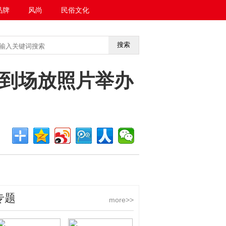
品牌
风尚
民俗文化
搜索
<<返回首页
到场放照片举办
专题
more>>