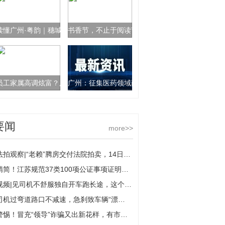
读懂广州·粤韵｜穗城之名名实相符 仓廪丰足百姓有福
书香节，不止于阅读节
员工家属高调炫富？广州供电局：已成立核查组进行核查
广州：征集医药领域商业贿赂线索
要闻
more>>
法拍观察|“老赖”腾房交付法院拍卖，14日拘留依法减半
精简！江苏规范37类100项公证事项证明材料
视频|见司机不舒服独自开车跑长途，这个老板无证驾驶栽了
司机过弯道路口不减速，急刹致车辆“漂移”撞护栏
警惕！冒充“领导”诈骗又出新花样，有市民差点“中招”被骗10万元