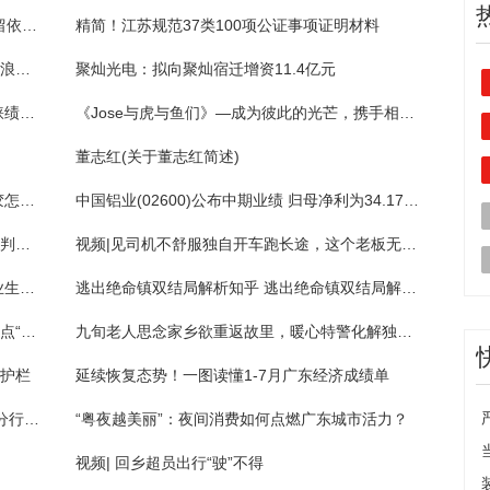
法拍观察|“老赖”腾房交付法院拍卖，14日拘留依法减半
精简！江苏规范37类100项公证事项证明材料
汉服“爷孙”化身月老与红线童子，为新人送上浪漫祝福
聚灿光电：拟向聚灿宿迁增资11.4亿元
社保基金和QFII最新持仓揭示相似偏好：青睐绩优公司
《Jose与虎与鱼们》—成为彼此的光芒，携手相伴此生(4)
董志红(关于董志红简述)
车上有透明胶带的胶怎么去除（透明胶带的胶怎么去除）
中国铝业(02600)公布中期业绩 归母净利为34.17亿元 同比减少23.32%
C罗即将开始他的首次亚冠之旅，本场比赛裁判组全部来自中国
视频|见司机不舒服独自开车跑长途，这个老板无证驾驶栽了
直播预告！“湘就业”直播带岗2023年高校毕业生专场来了！
逃出绝命镇双结局解析知乎 逃出绝命镇双结局解析你get不到的6大暗示点
警惕！冒充“领导”诈骗又出新花样，有市民差点“中招”被骗10万元
九旬老人思念家乡欲重返故里，暖心特警化解独行风险
撞护栏
延续恢复态势！一图读懂1-7月广东经济成绩单
港澳人士赴深消费热情持续升温 人行深圳市分行多措并举畅通深港跨境支付
“粤夜越美丽”：夜间消费如何点燃广东城市活力？
视频| 回乡超员出行“驶”不得