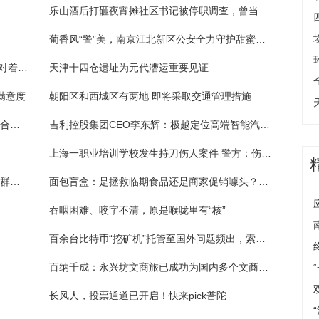
乐山酒后打砸夜宵摊社区书记被停职调查，曾当选第八届市人大代表
葡香风“警”美，南京江北新区公安全力守护甜蜜夏夜
假面骑士geats：原来茨姆莉演员青岛心经常对着绿幕演戏，会因为自己演不好而沮丧
天津十四仓遗址为元代漕运重要见证
满意度
朝阳区和西城区有两地 即将采取交通管理措施
科博达：8月22日公司高管王丽减持公司股份合计5000股
吉利控股集团CEO李东辉：极越定位高端智能汽车机器人品牌
上海一职业培训学校发生持刀伤人案件 警方：伤者无大碍，案件正在进一步调查中
“这喜糖我吃定了” 派出所里的“夫妻”搭档巧解群众难题
面包盲盒：是拯救临期食品还是商家促销噱头？食品安全不应“盲”
吞咽困难、咬字不清，原是喉咙里有“核”
百余台比特币“挖矿机”托管至国外问题频出，索赔70万元法院认定合同无效
百纳千成：永兴坊文商旅已成功为国内多个文商旅项目提供了一站式解决方案
长风人，投票通道已开启！快来pick普陀