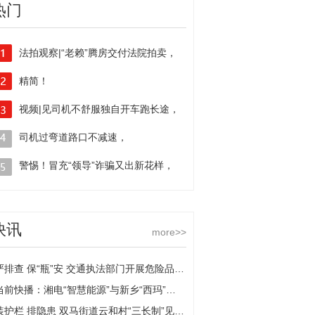
热门
法拍观察|“老赖”腾房交付法院拍卖，
14日拘留依法减半
精简！
视频|见司机不舒服独自开车跑长途，
江苏规范37类100项公证事项证明材料
这个老板无证驾驶栽了
司机过弯道路口不减速，
急刹致车辆“漂移”撞护栏
警惕！冒充“领导”诈骗又出新花样，
有市民差点“中招”被骗10万元
快讯
more>>
严排查 保“瓶”安 交通执法部门开展危险品运输企业安全检查
当前快播：湘电“智慧能源”与新乡“西玛”达成战略合作
装护栏 排隐患 双马街道云和村“三长制”见成效-全球今亮点