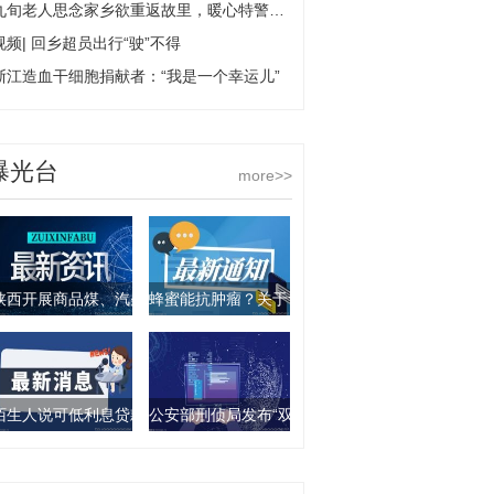
九旬老人思念家乡欲重返故里，暖心特警化解独行风险
视频| 回乡超员出行“驶”不得
浙江造血干细胞捐献者：“我是一个幸运儿”
曝光台
more>>
陕西开展商品煤、汽柴油产品抽查行动 9批次产品不合格
蜂蜜能抗肿瘤？关于食物饮料的谣言你要知道这几
陌生人说可低利息贷款？西安一女子被骗走4万元
公安部刑侦局发布“双11”防诈骗指南：这些骗局要