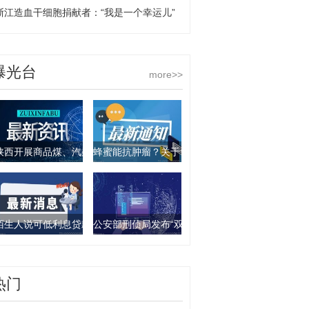
浙江造血干细胞捐献者：“我是一个幸运儿”
曝光台
more>>
陕西开展商品煤、汽柴油产品抽查行动 9批次产品不合格
蜂蜜能抗肿瘤？关于食物饮料的谣言你要知道这几
陌生人说可低利息贷款？西安一女子被骗走4万元
公安部刑侦局发布“双11”防诈骗指南：这些骗局要
热门