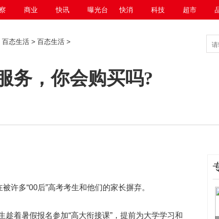
察
商业
快讯
曝光台
快消
科技
超市
>
百态生活
>
百态生活
>
服务，你会购买吗?
在被许多“00后”高考考生和他们的家长摒弃。
生趁着暑假报名参加“高大衔接课”，提前为大学学习和