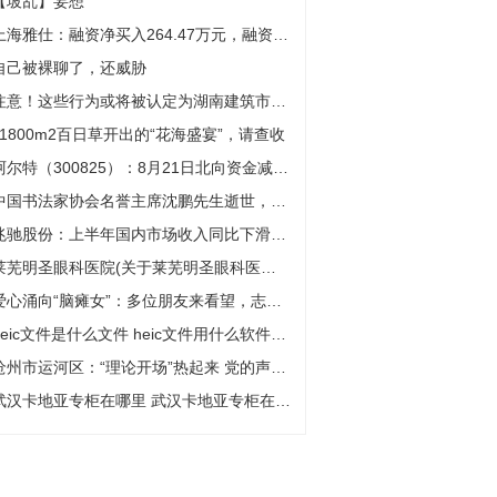
【坡乱】妄想
上海雅仕：融资净买入264.47万元，融资余额1.22亿元（08-21）
自己被裸聊了，还威胁
注意！这些行为或将被认定为湖南建筑市场不良行为
11800m2百日草开出的“花海盛宴”，请查收
阿尔特（300825）：8月21日北向资金减持16.57万股
中国书法家协会名誉主席沈鹏先生逝世，为首批国务院有突出贡献专家
兆驰股份：上半年国内市场收入同比下滑12.89%，COB直显将成重要业绩增长点 ｜看财报
莱芜明圣眼科医院(关于莱芜明圣眼科医院的简介)
爱心涌向“脑瘫女”：多位朋友来看望，志愿者帮她洗头剪指甲
heic文件是什么文件 heic文件用什么软件打开
沧州市运河区：“理论开场”热起来 党的声音入万家
武汉卡地亚专柜在哪里 武汉卡地亚专柜在哪里