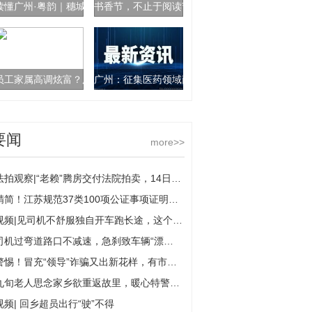
读懂广州·粤韵｜穗城之名名实相符 仓廪丰足百姓有福
书香节，不止于阅读节
员工家属高调炫富？广州供电局：已成立核查组进行核查
广州：征集医药领域商业贿赂线索
要闻
more>>
法拍观察|“老赖”腾房交付法院拍卖，14日拘留依法减半
精简！江苏规范37类100项公证事项证明材料
视频|见司机不舒服独自开车跑长途，这个老板无证驾驶栽了
司机过弯道路口不减速，急刹致车辆“漂移”撞护栏
警惕！冒充“领导”诈骗又出新花样，有市民差点“中招”被骗10万元
九旬老人思念家乡欲重返故里，暖心特警化解独行风险
视频| 回乡超员出行“驶”不得