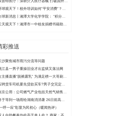
埃普特医疗：深耕介入医疗器械 打破国外产品垄断 环球热点评
环球观天下！校外培训如何“平安消费”？湘潭市教育局、市消委联合发布倡议
全球新消息丨湘潭大学化学学院： “积分兑换”推动文明寝室建设出成效
天天观天下！湘潭市一中校友捐赠书籍助力母校发展
精彩推送
长沙聚焦城市雨污分流等问题
桃江县一男子重操旧业才出监狱又落法网
女主播直播“脱裤露乳” 为满足榜一大哥刷礼物，网友：真不要脸！
应聘货车司机要先贷款买车?男子交完定金，拒绝“车要上户到公司”，公司失联
南京公用：公司燃气产业包括天然气销售业务
终于等到一场雨给湖南消消暑 26日前高温基本缓解
“一呼一应”彰显为民初心（暖闻热评）
双人自助餐券均价高于单人价？ 商家：不是数学不好，是因为团购优惠力度不一样