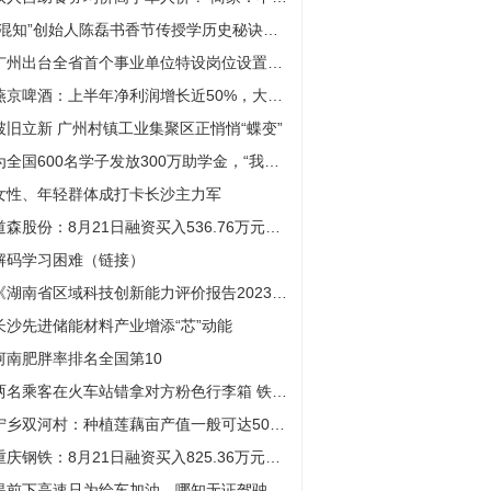
“混知”创始人陈磊书香节传授学历史秘诀：先记故事 再记年代
广州出台全省首个事业单位特设岗位设置管理办法
燕京啤酒：上半年净利润增长近50%，大单品U8推动中高档酒品营收增长
破旧立新 广州村镇工业集聚区正悄悄“蝶变”
为全国600名学子发放300万助学金，“我要上大学”公益助学活动举行
女性、年轻群体成打卡长沙主力军
道森股份：8月21日融资买入536.76万元，融资融券余额1.65亿元
解码学习困难（链接）
《湖南省区域科技创新能力评价报告2023》发布 长沙持续领跑
长沙先进储能材料产业增添“芯”动能
河南肥胖率排名全国第10
两名乘客在火车站错拿对方粉色行李箱 铁警帮助物归原主
宁乡双河村：种植莲藕亩产值一般可达5000元 莲藕飘香富了乡亲美了山村
重庆钢铁：8月21日融资买入825.36万元，融资融券余额2.69亿元
提前下高速只为给车加油，哪知无证驾驶露了馅