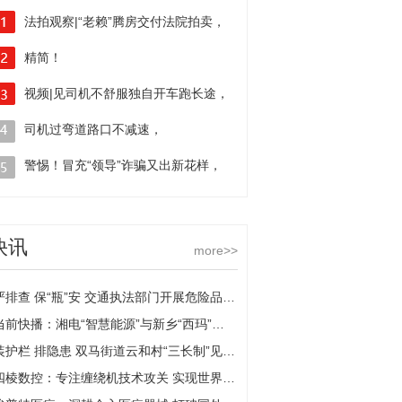
法拍观察|“老赖”腾房交付法院拍卖，
14日拘留依法减半
精简！
视频|见司机不舒服独自开车跑长途，
江苏规范37类100项公证事项证明材料
这个老板无证驾驶栽了
司机过弯道路口不减速，
急刹致车辆“漂移”撞护栏
警惕！冒充“领导”诈骗又出新花样，
有市民差点“中招”被骗10万元
快讯
more>>
严排查 保“瓶”安 交通执法部门开展危险品运输企业安全检查
当前快播：湘电“智慧能源”与新乡“西玛”达成战略合作
装护栏 排隐患 双马街道云和村“三长制”见成效-全球今亮点
四棱数控：专注缠绕机技术攻关 实现世界一流|焦点日报