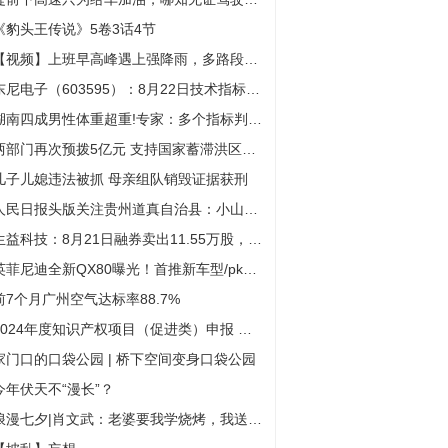
《豹头王传说》5卷3话4节
【视频】上班早高峰遇上强降雨，多路段积水，驾车人请谨慎行车
东尼电子（603595）：8月22日技术指标出现观望信号-“黑三兵”
湖南四成男性体重超重!专家：多个指标判定体型是否健康
两部门再次预拨5亿元 支持国家蓄滞洪区受灾居民尽快恢复正常生产生活秩序
儿子儿媳违法被抓 母亲组队销毁证据获刑
人民日报头版关注贵州道真自治县：小山村焕发新生机
生益科技：8月21日融券卖出11.55万股，融资融券余额6.67亿元
英菲尼迪全新QX80曝光！首推新车型/pk奔驰EQS SUV
前7个月广州空气达标率88.7%
2024年度知识产权项目（促进类）申报 有关项目资助最高可达300万元
家门口的口袋公园 | 桥下空间变身口袋公园
今年伏天不“漫长”？
浪漫七夕|肖文武：老婆要我学烧烤，我送老婆一个店